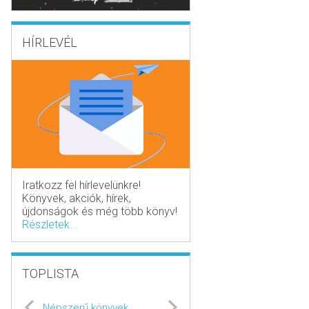
HÍRLEVÉL
Iratkozz fel hírlevelünkre!
Könyvek, akciók, hírek,
újdonságok és még több könyv!
Részletek...
TOPLISTA
Népszerű könyvek