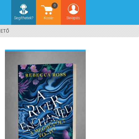
0
Segíthetek?
Kosár
Belépés
HETŐ