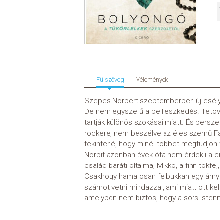
Fülszöveg
Vélemények
Szepes Norbert szeptemberben új esélyt
De nem egyszerű a beilleszkedés. Tetov
tartják különös szokásai miatt. És persz
rockere, nem beszélve az éles szemű Far
tekintené, hogy minél többet megtudjon ti
Norbit azonban évek óta nem érdekli a cik
család baráti oltalma, Mikko, a finn tökfe
Csakhogy hamarosan felbukkan egy árny a 
számot vetni mindazzal, ami miatt ott kell
amelyben nem biztos, hogy a sors isten