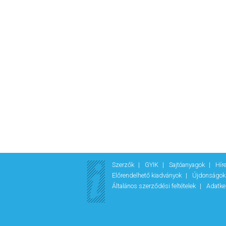
Szerzők
GYIK
Sajtóanyagok
Hír
Előrendelhető kiadványok
Újdonságo
Általános szerződési feltételek
Adatke