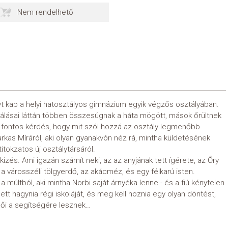
Nem rendelhető
 kap a helyi hatosztályos gimnázium egyik végzős osztályában.
álásai láttán többen összesúgnak a háta mögött, mások őrültnek
e fontos kérdés, hogy mit szól hozzá az osztály legmenőbb
kas Míráról, aki olyan gyanakvón néz rá, mintha küldetésének
tokzatos új osztálytársáról.
izés. Ami igazán számít neki, az az anyjának tett ígérete, az Őry
j, a városszéli tölgyerdő, az akácméz, és egy félkarú isten.
múltból, aki mintha Norbi saját árnyéka lenne - és a fiú kénytelen
ett hagynia régi iskoláját, és meg kell hoznia egy olyan döntést,
női a segítségére lesznek…