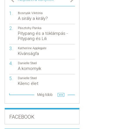
Bosnyák Viktória
A sirály a király?
Pásztohy Panka
Pitypang és a töklámpás -
Pitypang és Lili
Katherine Applegate
Kívánságfa
Danielle Steel
A komornyik
Danielle Steel
Kilenc élet
Még több
FACEBOOK