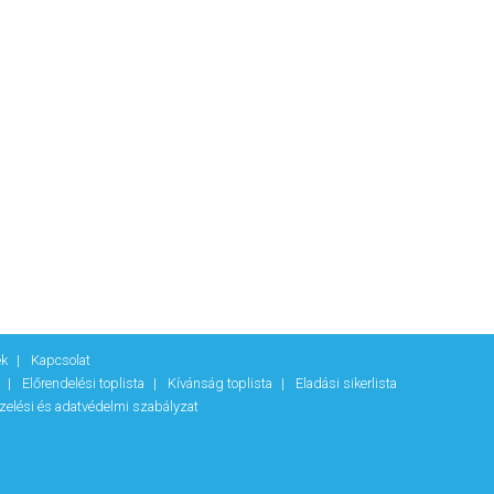
ek
Kapcsolat
k
Előrendelési toplista
Kívánság toplista
Eladási sikerlista
zelési és adatvédelmi szabályzat