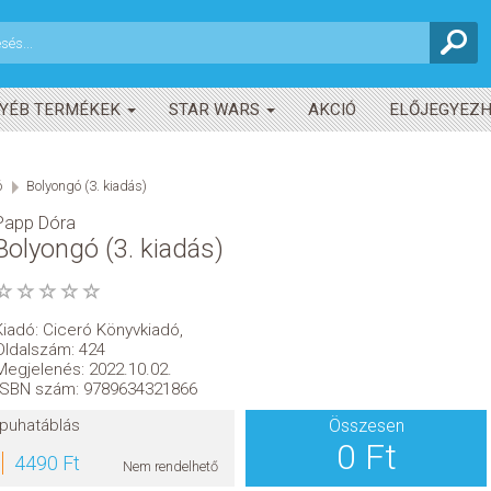
YÉB TERMÉKEK
STAR WARS
AKCIÓ
ELŐJEGYEZ
ó
Bolyongó (3. kiadás)
Papp Dóra
Bolyongó (3. kiadás)
Kiadó:
Ciceró Könyvkiadó
,
Oldalszám: 424
Megjelenés: 2022.10.02.
ISBN szám: 9789634321866
puhatáblás
Összesen
0 Ft
4490 Ft
Nem rendelhető