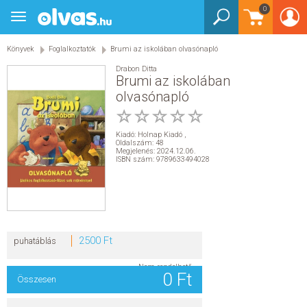
0
Toggle
BEJELENTKEZÉS
navigation
Könyvek
Foglalkoztatók
Brumi az iskolában olvasónapló
KÖNYVEK
Drabon Ditta
Brumi az iskolában
E-KÖNYVEK
olvasónapló
EGYÉB TERMÉKEK
Kiadó:
Holnap Kiadó
,
Oldalszám: 48
Megjelenés: 2024.12.06.
STAR WARS
ISBN szám: 9789633494028
AKCIÓ
ELŐJEGYEZHETŐ
2500 Ft
puhatáblás
NÉPSZERŰ KÖNYVEK
Nem rendelhető
0 Ft
Összesen
SEGÍTHETEK?