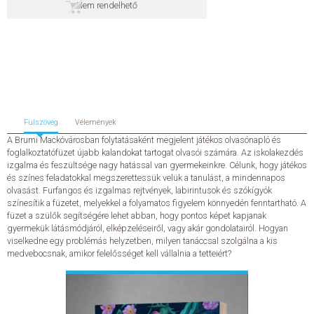
Nem rendelhető
SZERZŐK
GYIK
SAJTÓANYAGOK
Fülszöveg
Vélemények
HÍREK
A Brumi Mackóvárosban folytatásaként megjelent játékos olvasónapló és
foglalkoztatófüzet újabb kalandokat tartogat olvasói számára. Az iskolakezdés
izgalma és feszültsége nagy hatással van gyermekeinkre. Célunk, hogy játékos
KAPCSOLAT
és színes feladatokkal megszerettessük velük a tanulást, a mindennapos
olvasást. Furfangos és izgalmas rejtvények, labirintusok és szókígyók
színesítik a füzetet, melyekkel a folyamatos figyelem könnyedén fenntartható. A
ELŐRENDELHETŐ KIADVÁNYOK
füzet a szülők segítségére lehet abban, hogy pontos képet kapjanak
gyermekük látásmódjáról, elképzeléseiről, vagy akár gondolatairól. Hogyan
ÚJDONSÁGOK
viselkedne egy problémás helyzetben, milyen tanáccsal szolgálna a kis
medvebocsnak, amikor felelősséget kell vállalnia a tetteiért?
ELŐRENDELÉSI TOPLISTA
KÍVÁNSÁG TOPLISTA