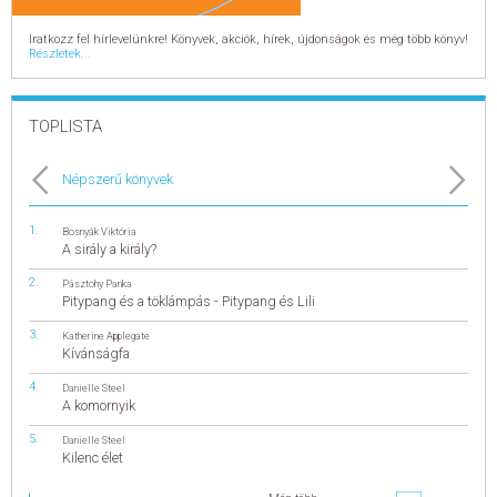
Iratkozz fel hírlevelünkre! Könyvek, akciók, hírek, újdonságok és még több könyv!
Részletek...
TOPLISTA
Népszerű könyvek
Bosnyák Viktória
A sirály a király?
Pásztohy Panka
Pitypang és a töklámpás - Pitypang és Lili
Katherine Applegate
Kívánságfa
Danielle Steel
A komornyik
Danielle Steel
Kilenc élet