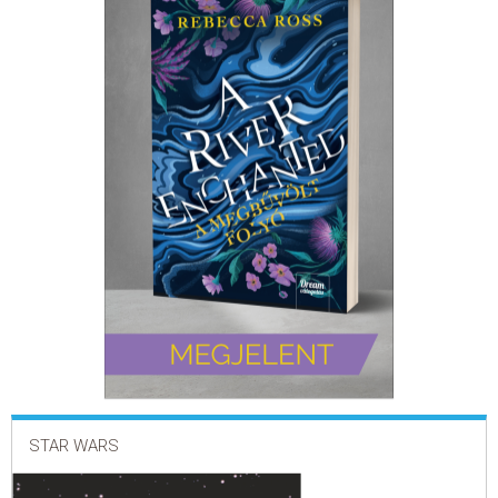
ELADÁSI SIKERLISTA
ÁLTALÁNOS SZERZŐDÉSI FELTÉTELEK
ADATKEZELÉSI ÉS ADATVÉDELMI SZABÁLYZAT
STAR WARS