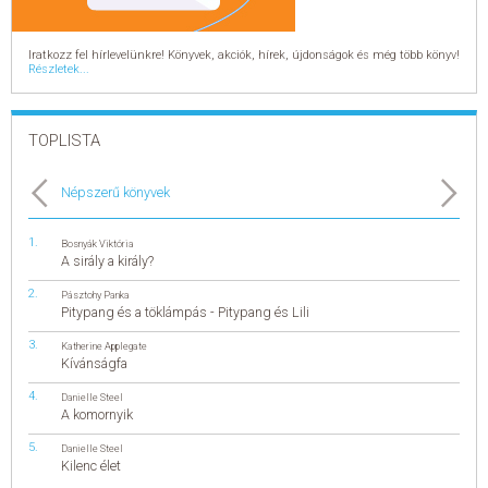
Iratkozz fel hírlevelünkre! Könyvek, akciók, hírek, újdonságok és még több könyv!
Részletek...
TOPLISTA
Népszerű könyvek
Bosnyák Viktória
A sirály a király?
Pásztohy Panka
Pitypang és a töklámpás - Pitypang és Lili
Katherine Applegate
Kívánságfa
Danielle Steel
A komornyik
Danielle Steel
Kilenc élet