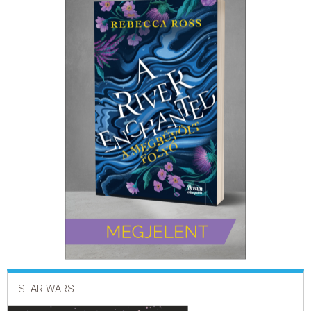
ELADÁSI SIKERLISTA
ÁLTALÁNOS SZERZŐDÉSI FELTÉTELEK
ADATKEZELÉSI ÉS ADATVÉDELMI SZABÁLYZAT
STAR WARS