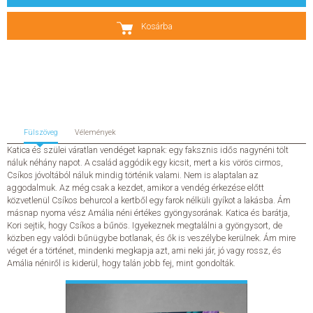
SZERZŐK
Kosárba
GYIK
SAJTÓANYAGOK
HÍREK
Fülszöveg
Vélemények
Katica és szülei váratlan vendéget kapnak: egy faksznis idős nagynéni tölt
náluk néhány napot. A család aggódik egy kicsit, mert a kis vörös cirmos,
KAPCSOLAT
Csíkos jóvoltából náluk mindig történik valami. Nem is alaptalan az
aggodalmuk. Az még csak a kezdet, amikor a vendég érkezése előtt
közvetlenül Csíkos behurcol a kertből egy farok nélküli gyíkot a lakásba. Ám
ELŐRENDELHETŐ KIADVÁNYOK
másnap nyoma vész Amália néni értékes gyöngysorának. Katica és barátja,
Kori sejtik, hogy Csíkos a bűnös. Igyekeznek megtalálni a gyöngysort, de
közben egy valódi bűnügybe botlanak, és ők is veszélybe kerülnek. Ám mire
ÚJDONSÁGOK
véget ér a történet, mindenki megkapja azt, ami neki jár, jó vagy rossz, és
Amália néniről is kiderül, hogy talán jobb fej, mint gondolták.
ELŐRENDELÉSI TOPLISTA
KÍVÁNSÁG TOPLISTA