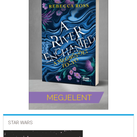
ELADÁSI SIKERLISTA
ÁLTALÁNOS SZERZŐDÉSI FELTÉTELEK
ADATKEZELÉSI ÉS ADATVÉDELMI SZABÁLYZAT
STAR WARS