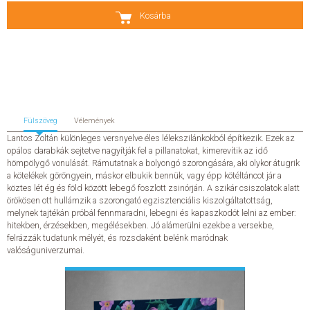
Kosárba
SZERZŐK
GYIK
SAJTÓANYAGOK
Fülszöveg
Vélemények
HÍREK
Lantos Zoltán különleges versnyelve éles lélekszilánkokból építkezik. Ezek az
opálos darabkák sejtetve nagyítják fel a pillanatokat, kimerevítik az idő
hömpölygő vonulását. Rámutatnak a bolyongó szorongására, aki olykor átugrik
KAPCSOLAT
a kötelékek göröngyein, máskor elbukik bennük, vagy épp kötéltáncot jár a
köztes lét ég és föld között lebegő foszlott zsinórján. A szikár csiszolatok alatt
örökösen ott hullámzik a szorongató egzisztenciális kiszolgáltatottság,
ELŐRENDELHETŐ KIADVÁNYOK
melynek tajtékán próbál fennmaradni, lebegni és kapaszkodót lelni az ember:
hitekben, érzésekben, megélésekben. Jó alámerülni ezekbe a versekbe,
ÚJDONSÁGOK
felrázzák tudatunk mélyét, és rozsdaként belénk maródnak
valóságuniverzumai.
ELŐRENDELÉSI TOPLISTA
KÍVÁNSÁG TOPLISTA