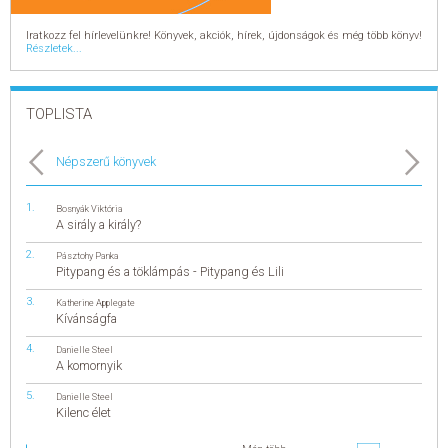
Iratkozz fel hírlevelünkre! Könyvek, akciók, hírek, újdonságok és még több könyv!
Részletek...
TOPLISTA
Népszerű könyvek
Bosnyák Viktória
A sirály a király?
Pásztohy Panka
Pitypang és a töklámpás - Pitypang és Lili
Katherine Applegate
Kívánságfa
Danielle Steel
A komornyik
Danielle Steel
Kilenc élet