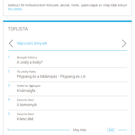
Iratkozz fel hírlevelünkre! Könyvek, akciók, hírek, újdonságok és még több könyv!
Részletek...
TOPLISTA
Népszerű könyvek
Bosnyák Viktória
A sirály a király?
Pásztohy Panka
Pitypang és a töklámpás - Pitypang és Lili
Katherine Applegate
Kívánságfa
Danielle Steel
A komornyik
Danielle Steel
Kilenc élet
Még több