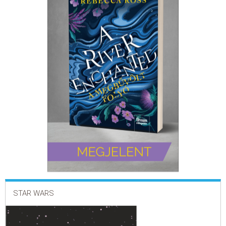
ELADÁSI SIKERLISTA
ÁLTALÁNOS SZERZŐDÉSI FELTÉTELEK
ADATKEZELÉSI ÉS ADATVÉDELMI SZABÁLYZAT
STAR WARS