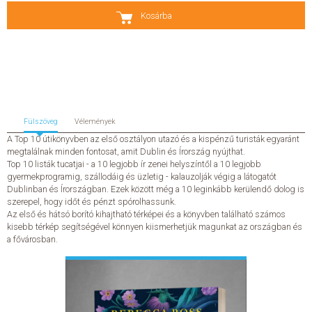
Kosárba
SZERZŐK
GYIK
SAJTÓANYAGOK
Fülszöveg
Vélemények
HÍREK
A Top 10 útikönyvben az első osztályon utazó és a kispénzű turisták egyaránt
megtalálnak minden fontosat, amit Dublin és Írország nyújthat.
Top 10 listák tucatjai - a 10 legjobb ír zenei helyszíntől a 10 legjobb
KAPCSOLAT
gyermekprogramig, szállodáig és üzletig - kalauzolják végig a látogatót
Dublinban és Írországban. Ezek között még a 10 leginkább kerülendő dolog is
szerepel, hogy időt és pénzt spórolhassunk.
ELŐRENDELHETŐ KIADVÁNYOK
Az első és hátsó borító kihajtható térképei és a könyvben található számos
kisebb térkép segítségével könnyen kiismerhetjük magunkat az országban és
ÚJDONSÁGOK
a fővárosban.
ELŐRENDELÉSI TOPLISTA
KÍVÁNSÁG TOPLISTA