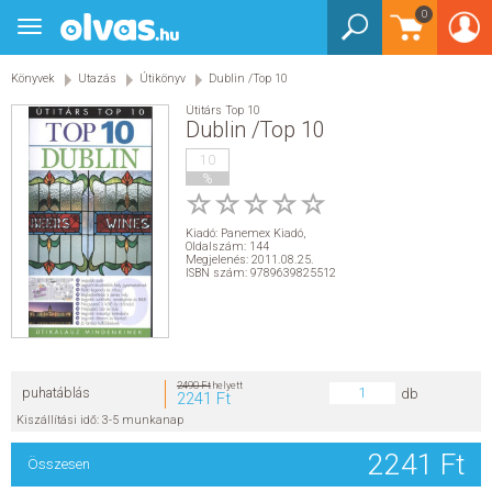
0
Toggle
BEJELENTKEZÉS
navigation
Könyvek
Utazás
Útikönyv
Dublin /Top 10
KÖNYVEK
Útitárs Top 10
Dublin /Top 10
E-KÖNYVEK
10
%
EGYÉB TERMÉKEK
Kiadó:
Panemex Kiadó
,
Oldalszám: 144
STAR WARS
Megjelenés: 2011.08.25.
ISBN szám: 9789639825512
AKCIÓ
ELŐJEGYEZHETŐ
2490 Ft
helyett
puhatáblás
db
2241 Ft
NÉPSZERŰ KÖNYVEK
Kiszállítási idő: 3-5 munkanap
2241 Ft
Összesen
SEGÍTHETEK?