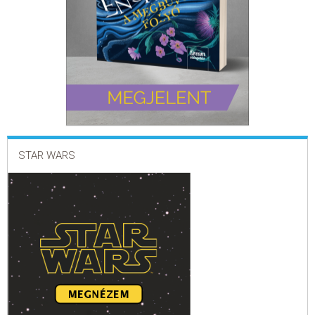
ELADÁSI SIKERLISTA
ÁLTALÁNOS SZERZŐDÉSI FELTÉTELEK
ADATKEZELÉSI ÉS ADATVÉDELMI SZABÁLYZAT
STAR WARS