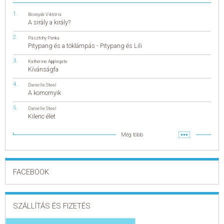
Bosnyák Viktória
A sirály a király?
Pásztohy Panka
Pitypang és a töklámpás - Pitypang és Lili
Katherine Applegate
Kívánságfa
Danielle Steel
A komornyik
Danielle Steel
Kilenc élet
Még több
FACEBOOK
SZÁLLÍTÁS ÉS FIZETÉS