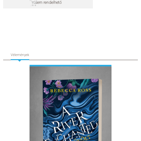
Nem rendelhető
SZERZŐK
GYIK
SAJTÓANYAGOK
Vélemények
HÍREK
KAPCSOLAT
ELŐRENDELHETŐ KIADVÁNYOK
ÚJDONSÁGOK
ELŐRENDELÉSI TOPLISTA
KÍVÁNSÁG TOPLISTA