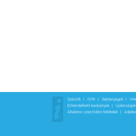
Szerzők
GYIK
Sajtóanyagok
Hír
Előrendelhető kiadványok
Újdonságo
Általános szerződési feltételek
Adatke