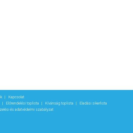
ek
Kapcsolat
k
Előrendelési toplista
Kívánság toplista
Eladási sikerlista
zelési és adatvédelmi szabályzat