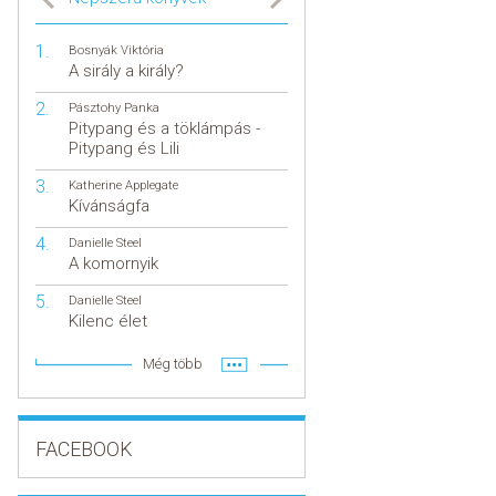
Bosnyák Viktória
A sirály a király?
Pásztohy Panka
Pitypang és a töklámpás -
Pitypang és Lili
Katherine Applegate
Kívánságfa
Danielle Steel
A komornyik
Danielle Steel
Kilenc élet
Még több
FACEBOOK