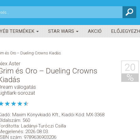
YÉB TERMÉKEK
STAR WARS
AKCIÓ
ELŐJEGYEZ
im és Oro – Dueling Crowns Kiadás
Alex Aster
20
Grim és Oro – Dueling Crowns
%
Kiadás
Dream válogatás
Lightlark-sorozat
Kiadó:
Maxim Könyvkiadó Kft.
,
Kiadói Kód: MX-3368
Oldalszám: 560
Fordította: Ladányi-Turóczi Csilla
Megjelenés: 2026.08.03.
ISBN szám: 9789636903206