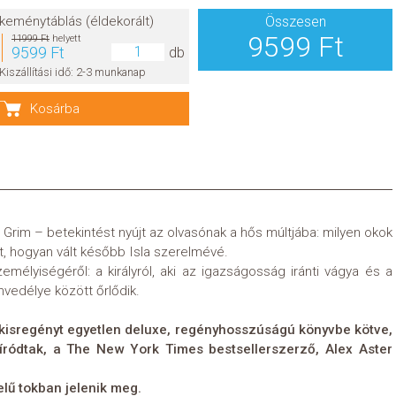
keménytáblás (éldekorált)
Összesen
9599 Ft
11999 Ft
helyett
9599 Ft
db
Kiszállítási idő: 2-3 munkanap
Kosárba
Grim – betekintést nyújt az olvasónak a hős múltjába: milyen okok
 hogyan vált később Isla szerelmévé.
emélyiségéről: a királyról, aki az igazságosság iránti vágya és a
nvedélye között őrlődik.
 kisregényt egyetlen deluxe, regényhosszúságú könyvbe kötve,
ródtak, a The New York Times bestsellerszerző, Alex Aster
elű tokban jelenik meg.