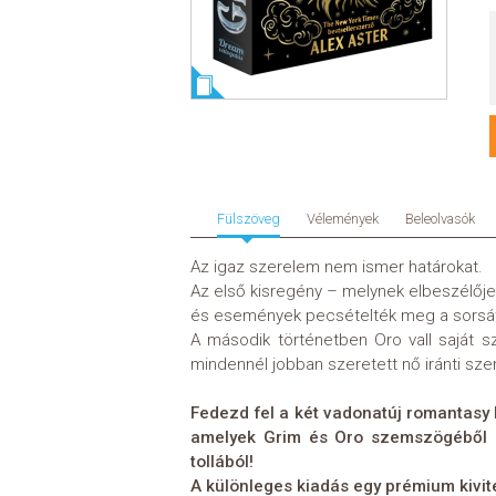
Fülszöveg
Vélemények
Beleolvasók
Az igaz szerelem nem ismer határokat.
Az első kisregény – melynek elbeszélője 
és események pecsételték meg a sorsát,
A második történetben Oro vall saját sz
mindennél jobban szeretett nő iránti sze
Fedezd fel a két vadonatúj romantasy
amelyek Grim és Oro szemszögéből í
tollából!
A különleges kiadás egy prémium kivit