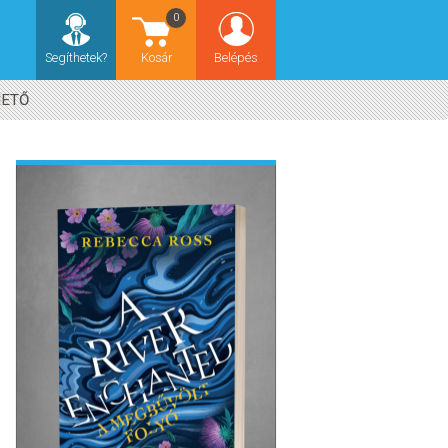
0
Segíthetek?
Kosár
Belépés
HETŐ