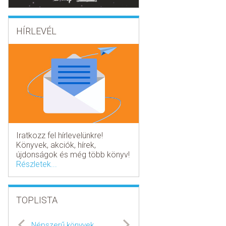
HÍRLEVÉL
Iratkozz fel hírlevelünkre!
Könyvek, akciók, hírek,
újdonságok és még több könyv!
Részletek...
TOPLISTA
Népszerű könyvek