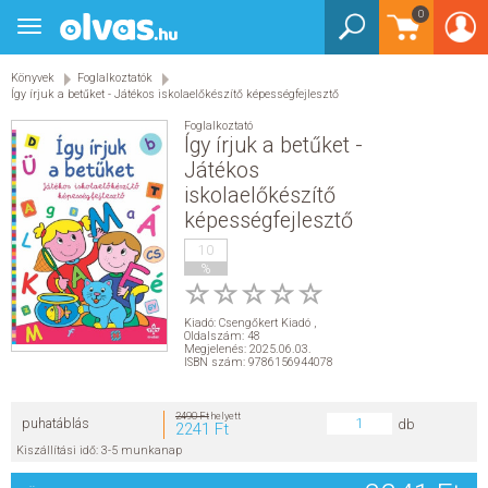
0
Toggle
BEJELENTKEZÉS
navigation
Könyvek
Foglalkoztatók
KÖNYVEK
Így írjuk a betűket - Játékos iskolaelőkészítő képességfejlesztő
Foglalkoztató
E-KÖNYVEK
Így írjuk a betűket -
Játékos
iskolaelőkészítő
EGYÉB TERMÉKEK
képességfejlesztő
STAR WARS
10
%
AKCIÓ
Kiadó:
Csengőkert Kiadó
,
Oldalszám: 48
Megjelenés: 2025.06.03.
ELŐJEGYEZHETŐ
ISBN szám: 9786156944078
NÉPSZERŰ KÖNYVEK
2490 Ft
helyett
puhatáblás
db
2241 Ft
Kiszállítási idő: 3-5 munkanap
SEGÍTHETEK?