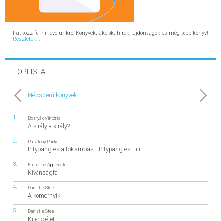
Iratkozz fel hírlevelünkre! Könyvek, akciók, hírek, újdonságok és még több könyv!
Részletek...
TOPLISTA
Népszerű könyvek
Bosnyák Viktória
A sirály a király?
Pásztohy Panka
Pitypang és a töklámpás - Pitypang és Lili
Katherine Applegate
Kívánságfa
Danielle Steel
A komornyik
Danielle Steel
Kilenc élet