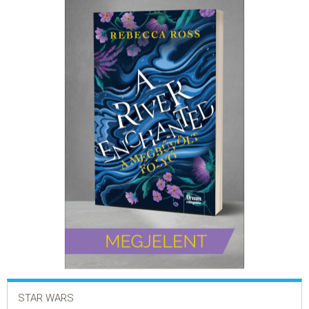
ELADÁSI SIKERLISTA
ÁLTALÁNOS SZERZŐDÉSI FELTÉTELEK
ADATKEZELÉSI ÉS ADATVÉDELMI SZABÁLYZAT
STAR WARS