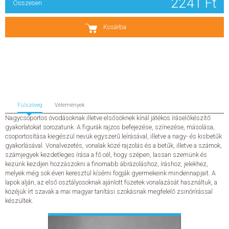
2241 Ft
Összesen
SZERZŐK
Kosárba
GYIK
SAJTÓANYAGOK
HÍREK
Fülszöveg
Vélemények
Nagycsoportos óvodásoknak illetve elsősöknek kínál játékos íráselőkészítő
KAPCSOLAT
gyakorlatokat sorozatunk. A figurák rajzos befejezése, színezése, másolása,
csoportosítása kiegészül nevük egyszerű leírásával, illetve a nagy- és kisbetűk
gyakorlásával. Vonalvezetés, vonalak közé rajzolás és a betűk, illetve a számok,
ELŐRENDELHETŐ KIADVÁNYOK
számjegyek kezdetleges írása a fő cél, hogy szépen, lassan szemünk és
kezünk kezdjen hozzászokni a finomabb ábrázoláshoz, íráshoz, jelekhez,
melyek még sok éven keresztül kísérni fogják gyermekeink mindennapjait. A
ÚJDONSÁGOK
lapok alján, az első osztályosoknak ajánlott füzetek vonalazását használtuk, a
közéjük írt szavak a mai magyar tanítási szokásnak megfelelő zsinórírással
ELŐRENDELÉSI TOPLISTA
készültek.
KÍVÁNSÁG TOPLISTA