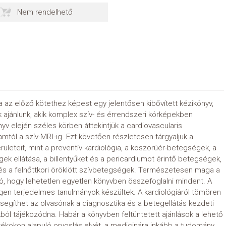
Nem rendelhető
 az előző kötethez képest egy jelentősen kibővített kézikönyv,
 ajánlunk, akik komplex szív- és érrendszeri kórképekben
v elején széles körben áttekintjük a cardiovascularis
tól a szív-MRI-ig. Ezt követően részletesen tárgyaljuk a
ületeit, mint a preventív kardiológia, a koszorúér-betegségek, a
egek ellátása, a billentyűket és a pericardiumot érintő betegségek,
 és a felnőttkori öröklött szívbetegségek. Természetesen maga a
ó, hogy lehetetlen egyetlen könyvben összefoglalni mindent. A
en terjedelmes tanulmányok készültek. A kardiológiáról tömören
 segíthet az olvasónak a diagnosztika és a betegellátás kezdeti
kból tájékozódna. Habár a könyvben feltüntetett ajánlások a lehető
ékokon alapuló orvoslás elvét, a medicinára inkább a tudomány