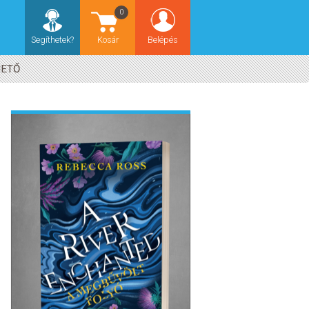
0
Segíthetek?
Kosár
Belépés
HETŐ