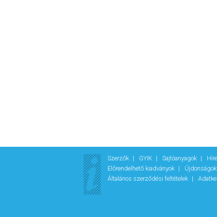
Szerzők
GYIK
Sajtóanyagok
Hír
Előrendelhető kiadványok
Újdonságo
Általános szerződési feltételek
Adatke