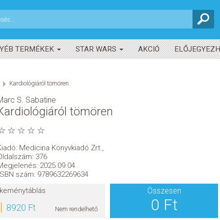
YÉB TERMÉKEK
STAR WARS
AKCIÓ
ELŐJEGYEZ
Kardiológiáról tömören
Marc S. Sabatine
Kardiológiáról tömören
Kiadó:
Medicina Könyvkiadó Zrt.
,
Oldalszám: 376
Megjelenés: 2025.09.04.
ISBN szám: 9789632269634
keménytáblás
Összesen
0 Ft
8920 Ft
Nem rendelhető