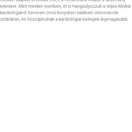
nteni. Mint minden esetben, itt is hangsúlyozzuk a teljes klinikai
kardiológiáról tömören című könyvben található információk
öztárában, és hozzájárulnak a kardiológiai betegek legmagasabb