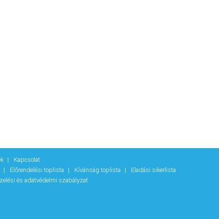
ek
Kapcsolat
k
Előrendelési toplista
Kívánság toplista
Eladási sikerlista
zelési és adatvédelmi szabályzat