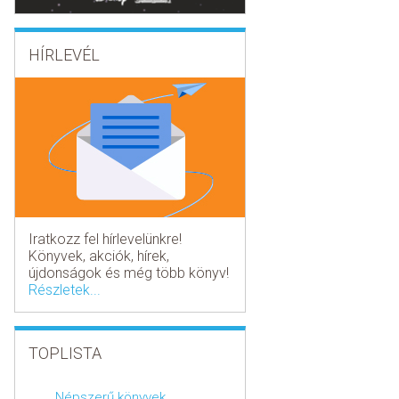
HÍRLEVÉL
Iratkozz fel hírlevelünkre!
Könyvek, akciók, hírek,
újdonságok és még több könyv!
Részletek...
TOPLISTA
Népszerű könyvek