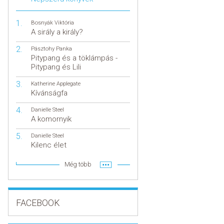
Bosnyák Viktória
A sirály a király?
Pásztohy Panka
Pitypang és a töklámpás -
Pitypang és Lili
Katherine Applegate
Kívánságfa
Danielle Steel
A komornyik
Danielle Steel
Kilenc élet
Még több
FACEBOOK