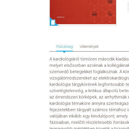
Fülszöveg
Vélemények
A kardiológiáról tömören második kiadása
melyet elsősorban azoknak a kollégáknak
szenvedő betegekkel foglalkoznak. A köny
vizsgálómódszereket az elektrokardiogram
kardiológia tárgykörének legfontosabb ter
szívelégtelenség, a kritikus állapotú bet
az érrendszeri kórképek, az arrhythmiák
kardiológia témaköre annyira szerteágaz
fejezetekben tárgyalt számos témához ig
valójában inkább egy kiindulópont, amely
fázisaiban, mielőtt részletesebb forráso
legnagyobb mértékben követik a bizonyít