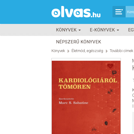
KÖNYVEK
E-KÖNYVEK
EG
NÉPSZERŰ KÖNYVEK
Könyvek
Életmód, egészség
További címek