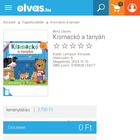
0
Toggle
BEJELENTKEZÉS
navigation
Könyvek
Foglalkoztatók
Kismackó a tanyán
KÖNYVEK
Benji Davies
Kismackó a tanyán
E-KÖNYVEK
Kiadó:
Lampion Könyvek
,
EGYÉB TERMÉKEK
Oldalszám: 8
Megjelenés: 2024.10.10.
ISBN szám: 9789636144517
STAR WARS
AKCIÓ
ELŐJEGYEZHETŐ
2790 Ft
keménytáblás
NÉPSZERŰ KÖNYVEK
Nem rendelhető
0 Ft
Összesen
SEGÍTHETEK?