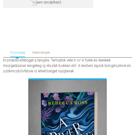
Nem rendelhető
SZERZŐK
GYIK
SAJTÓANYAGOK
Fülszöveg
Vélemények
HÍREK
Kismackó ellátogat a tanyára. Tartsatok vele ti is! A fülek és kerekek
mozgatásával rengeteg új részlet bukkan elő. A kedves rajzok böngészésre és
szókincsbővítésre is lehetőséget nyújtanak.
KAPCSOLAT
ELŐRENDELHETŐ KIADVÁNYOK
ÚJDONSÁGOK
ELŐRENDELÉSI TOPLISTA
KÍVÁNSÁG TOPLISTA