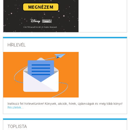
HÍRLEVÉL
Iratkozz fel hírlevelünkre! Könyvek, akciók, hírek, újdonságok és még több könyv!
Részletek...
TOPLISTA