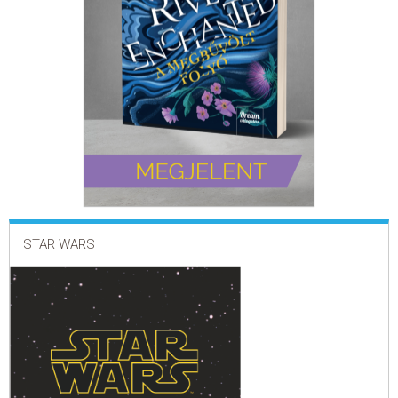
ELADÁSI SIKERLISTA
ÁLTALÁNOS SZERZŐDÉSI FELTÉTELEK
ADATKEZELÉSI ÉS ADATVÉDELMI SZABÁLYZAT
STAR WARS