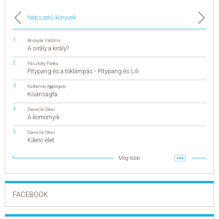
Népszerű könyvek
Bosnyák Viktória
A sirály a király?
Pásztohy Panka
Pitypang és a töklámpás - Pitypang és Lili
Katherine Applegate
Kívánságfa
Danielle Steel
A komornyik
Danielle Steel
Kilenc élet
Még több
FACEBOOK