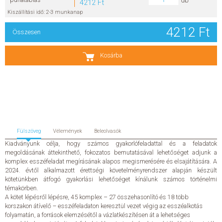
db
4212 Ft
Kiszállítási idő: 2-3 munkanap
SZERZŐK
4212 Ft
Összesen
GYIK
Kosárba
SAJTÓANYAGOK
HÍREK
KAPCSOLAT
Fülszöveg
Vélemények
Beleolvasók
Kiadványunk célja, hogy számos gyakorlófeladattal és a feladatok
ELŐRENDELHETŐ KIADVÁNYOK
megoldásának áttekinthető, fokozatos bemutatásával lehetőséget adjunk a
komplex esszéfeladat megírásának alapos megismerésére és elsajátítására. A
ÚJDONSÁGOK
2024. évtől alkalmazott érettségi követelményrendszer alapján készült
kötetünkben átfogó gyakorlási lehetőséget kínálunk számos történelmi
témakörben.
ELŐRENDELÉSI TOPLISTA
A kötet lépésről lépésre, 45 komplex – 27 összehasonlító és 18 több
korszakon átívelő – esszéfeladaton keresztül vezet végig az esszéalkotás
folyamatán, a források elemzésétől a vázlatkészítésen át a lehetséges
KÍVÁNSÁG TOPLISTA