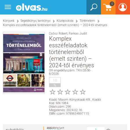
0
Toggle
BEJELENTKEZÉS
navigation
Könyvek
Segédkönyv, tankönyv
Középiskola
Történelem
KÖNYVEK
Komplex esszéfeladatok történelemből (emelt szinten) – 2024-től érvényes
Csősz Róbert
,
Farkas Judit
E-KÖNYVEK
Komplex
esszéfeladatok
történelemből
EGYÉB TERMÉKEK
(emelt szinten) –
2024-től érvényes
STAR WARS
OH engedélyszám: TKV/2656-
8/2026
10
AKCIÓ
%
ELŐJEGYEZHETŐ
Kiadó:
Maxim Könyvkiadó Kft.
,
Kiadói
Kód: MX-1984
Oldalszám: 296
Megjelenés: 2024.02.16.
NÉPSZERŰ KÖNYVEK
ISBN szám: 9789634997115
SEGÍTHETEK?
4680 Ft
helyett
puhatáblás