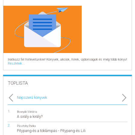
Iratkozz fel hírlevelünkre! Könyvek, akciók, hírek, újdonságok és még több könyv!
Részletek...
TOPLISTA
Népszerű könyvek
Bosnyák Viktória
A sirály a király?
Pásztohy Panka
Pitypang és a töklámpás - Pitypang és Lili