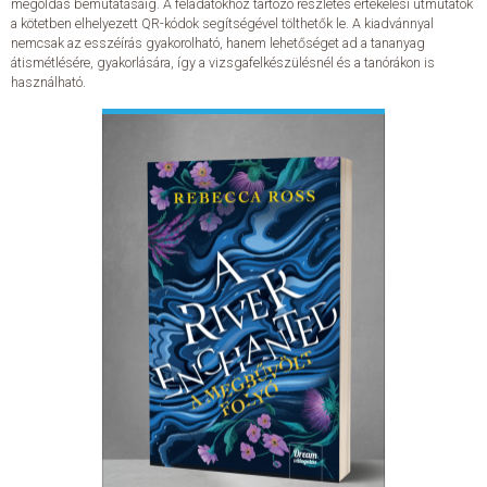
megoldás bemutatásáig. A feladatokhoz tartozó részletes értékelési útmutatók
a kötetben elhelyezett QR-kódok segítségével tölthetők le. A kiadvánnyal
nemcsak az esszéírás gyakorolható, hanem lehetőséget ad a tananyag
ELADÁSI SIKERLISTA
átismétlésére, gyakorlására, így a vizsgafelkészülésnél és a tanórákon is
használható.
ÁLTALÁNOS SZERZŐDÉSI FELTÉTELEK
ADATKEZELÉSI ÉS ADATVÉDELMI SZABÁLYZAT