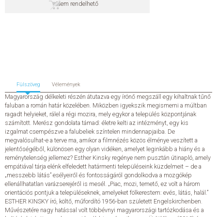
Nem rendelhető
SZERZŐK
GYIK
SAJTÓANYAGOK
Fülszöveg
Vélemények
HÍREK
Magyarország délkeleti részén átutazva egy írónő megszáll egy kihaltnak tűnő
faluban a román határ közelében. Miközben igyekszik megismerni a múltban
ragadt helyieket, rálel a régi mozira, mely egykor a település központjának
KAPCSOLAT
számított. Merész gondolata támad: életre kelti az intézményt, egy kis
izgalmat csempészve a falubeliek színtelen mindennapjaiba. De
megvalósulhat-e a terve ma, amikor a filmnézés közös élménye veszített a
ELŐRENDELHETŐ KIADVÁNYOK
jelentőségéből, különösen egy olyan vidéken, amelyet leginkább a hiány és a
reménytelenség jellemez? Esther Kinsky regénye nem pusztán útinapló, amely
ÚJDONSÁGOK
empátiával tárja elénk elfeledett határmenti településeink küzdelmeit – de a
„messzebb látás” esélyeiről és fontosságáról gondolkodva a mozgókép
ellenállhatatlan varázserejéről is mesél. „Piac, mozi, temető, ez volt a három
ELŐRENDELÉSI TOPLISTA
orientációs pontjuk a településeknek, amelyeket fölkerestem: evés, látás, halál.”
ESTHER KINSKY író, költő, műfordító 1956-ban született Engelskirchenben.
Művészetére nagy hatással volt többévnyi magyarországi tartózkodása és a
KÍVÁNSÁG TOPLISTA