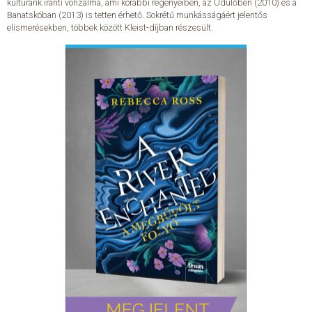
kultúránk iránti vonzalma, ami korábbi regényeiben, az Üdülőben (2010) és a
Banatskóban (2013) is tetten érhető. Sokrétű munkásságáért jelentős
elismerésekben, többek között Kleist-díjban részesült.
ELADÁSI SIKERLISTA
ÁLTALÁNOS SZERZŐDÉSI FELTÉTELEK
ADATKEZELÉSI ÉS ADATVÉDELMI SZABÁLYZAT