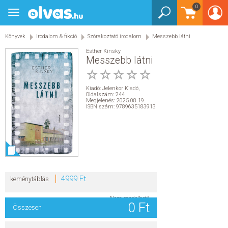
0
Toggle
BEJELENTKEZÉS
navigation
Könyvek
Irodalom & fikció
Szórakoztató irodalom
Messzebb látni
KÖNYVEK
Esther Kinsky
Messzebb látni
E-KÖNYVEK
Kiadó:
Jelenkor Kiadó
,
EGYÉB TERMÉKEK
Oldalszám: 244
Megjelenés: 2025.08.19.
ISBN szám: 9789635183913
STAR WARS
AKCIÓ
ELŐJEGYEZHETŐ
4999 Ft
keménytáblás
NÉPSZERŰ KÖNYVEK
Nem rendelhető
0 Ft
Összesen
SEGÍTHETEK?