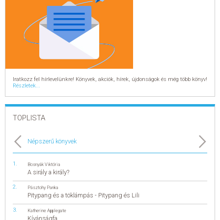
Iratkozz fel hírlevelünkre! Könyvek, akciók, hírek, újdonságok és még több könyv!
Részletek...
TOPLISTA
Népszerű könyvek
Bosnyák Viktória
A sirály a király?
Pásztohy Panka
Pitypang és a töklámpás - Pitypang és Lili
Katherine Applegate
Kívánságfa