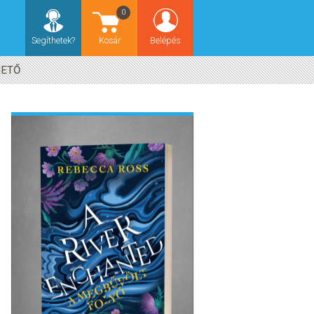
0
Segíthetek?
Kosár
Belépés
HETŐ