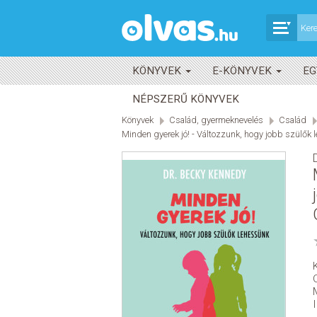
KÖNYVEK
E-KÖNYVEK
EG
NÉPSZERŰ KÖNYVEK
Könyvek
Család, gyermeknevelés
Család
Minden gyerek jó! - Változzunk, hogy jobb szülők 