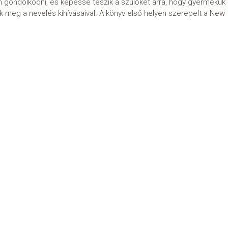
n gondolkodni, és képessé teszik a szülőket arra, hogy gyermekük
meg a nevelés kihívásaival. A könyv első helyen szerepelt a New