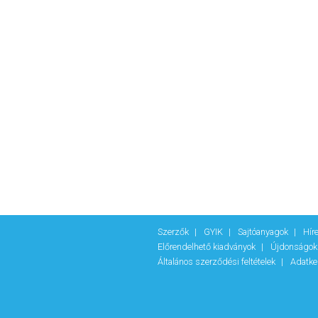
Szerzők
GYIK
Sajtóanyagok
Hír
Előrendelhető kiadványok
Újdonságo
Általános szerződési feltételek
Adatke