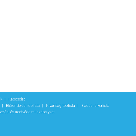
ek
Kapcsolat
k
Előrendelési toplista
Kívánság toplista
Eladási sikerlista
zelési és adatvédelmi szabályzat