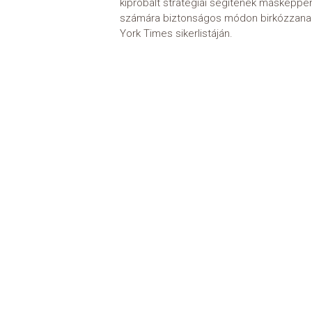
kipróbált stratégiái segítenek másképpe
számára biztonságos módon birkózzanak 
York Times sikerlistáján.