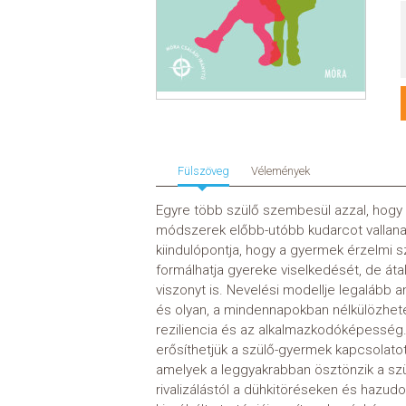
Fülszöveg
Vélemények
Egyre több szülő szembesül azzal, hogy
módszerek előbb-utóbb kudarcot vallanak
kiindulópontja, hogy a gyermek érzelmi 
formálhatja gyereke viselkedését, de áta
viszonyt is. Nevelési modellje legalább a
és olyan, a mindennapokban nélkülözhete
reziliencia és az alkalmazkodóképesség.
erősíthetjük a szülő-gyermek kapcsolato
amelyek a leggyakrabban ösztönzik a szül
rivalizálástól a dühkitöréseken és hazud