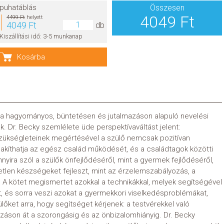
puhatáblás
Összesen
4049 Ft
4499 Ft
helyett
4049 Ft
db
Kiszállítási idő: 3-5 munkanap
Kosárba
 a hagyományos, büntetésen és jutalmazáson alapuló nevelési
. Dr. Becky szemlélete üde perspektívaváltást jelent:
szükségleteinek megértésével a szülő nemcsak pozitívan
lakíthatja az egész család működését, és a családtagok közötti
nnyira szól a szülők önfejlődéséről, mint a gyermek fejlődéséről,
tlen készségeket fejleszt, mint az érzelemszabályozás, a
 A kötet megismertet azokkal a technikákkal, melyek segítségével
t, és sorra veszi azokat a gyermekkori viselkedésproblémákat,
őket arra, hogy segítséget kérjenek: a testvérekkel való
ozáson át a szorongásig és az önbizalomhiányig. Dr. Becky