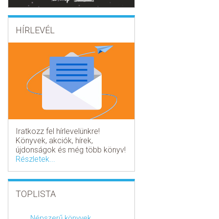
HÍRLEVÉL
Iratkozz fel hírlevelünkre!
Könyvek, akciók, hírek,
újdonságok és még több könyv!
Részletek...
TOPLISTA
Népszerű könyvek