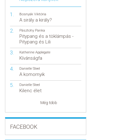
Bosnyák Viktória
A sirály a király?
Pásztohy Panka
Pitypang és a töklámpás -
Pitypang és Lili
Katherine Applegate
Kívánságfa
Danielle Steel
A komornyik
Danielle Steel
Kilenc élet
Még több
FACEBOOK