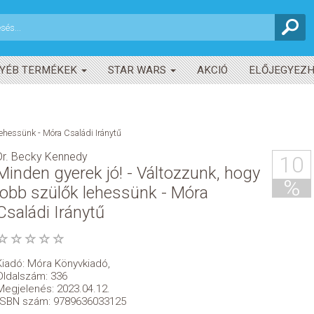
YÉB TERMÉKEK
STAR WARS
AKCIÓ
ELŐJEGYEZ
lehessünk - Móra Családi Iránytű
Dr. Becky Kennedy
10
Minden gyerek jó! - Változzunk, hogy
%
jobb szülők lehessünk - Móra
Családi Iránytű
Kiadó:
Móra Könyvkiadó
,
Oldalszám: 336
Megjelenés: 2023.04.12.
ISBN szám: 9789636033125