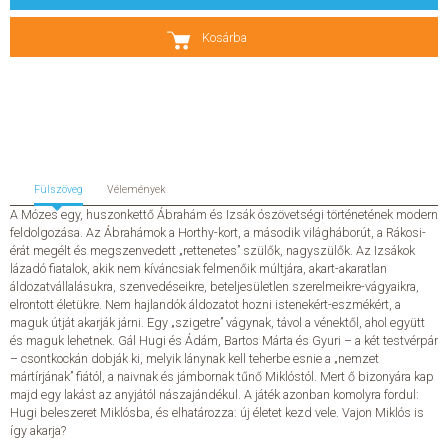
SZERZŐK
Kosárba
GYIK
SAJTÓANYAGOK
HÍREK
Fülszöveg
Vélemények
A Mózes egy, huszonkettő Ábrahám és Izsák ószövetségi történetének modern
feldolgozása. Az Ábrahámok a Horthy-kort, a második világháborút, a Rákosi-
KAPCSOLAT
érát megélt és megszenvedett „rettenetes” szülők, nagyszülők. Az Izsákok
lázadó fiatalok, akik nem kíváncsiak felmenőik múltjára, akart-akaratlan
áldozatvállalásukra, szenvedéseikre, beteljesületlen szerelmeikre-vágyaikra,
ELŐRENDELHETŐ KIADVÁNYOK
elrontott életükre. Nem hajlandók áldozatot hozni istenekért-eszmékért, a
maguk útját akarják járni. Egy „szigetre” vágynak, távol a vénektől, ahol együtt
és maguk lehetnek. Gál Hugi és Ádám, Bartos Márta és Gyuri – a két testvérpár
ÚJDONSÁGOK
– csontkockán dobják ki, melyik lánynak kell teherbe esnie a „nemzet
mártírjának” fiától, a naivnak és jámbornak tűnő Miklóstól. Mert ő bizonyára kap
ELŐRENDELÉSI TOPLISTA
majd egy lakást az anyjától nászajándékul. A játék azonban komolyra fordul:
Hugi beleszeret Miklósba, és elhatározza: új életet kezd vele. Vajon Miklós is
így akarja?
KÍVÁNSÁG TOPLISTA