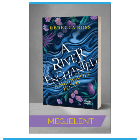
ELADÁSI SIKERLISTA
ÁLTALÁNOS SZERZŐDÉSI FELTÉTELEK
ADATKEZELÉSI ÉS ADATVÉDELMI SZABÁLYZAT