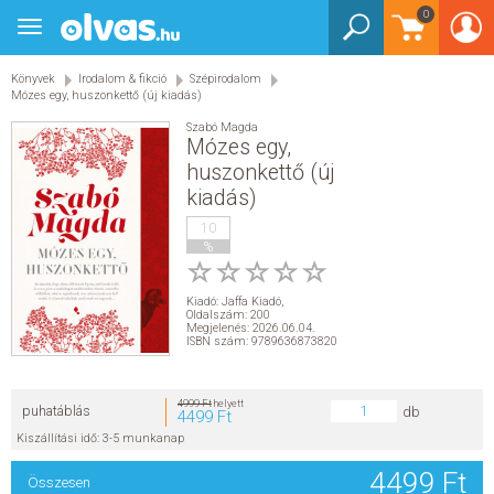
0
Toggle
BEJELENTKEZÉS
navigation
Könyvek
Irodalom & fikció
Szépirodalom
KÖNYVEK
Mózes egy, huszonkettő (új kiadás)
Szabó Magda
E-KÖNYVEK
Mózes egy,
huszonkettő (új
kiadás)
EGYÉB TERMÉKEK
10
%
STAR WARS
Kiadó:
Jaffa Kiadó
,
AKCIÓ
Oldalszám: 200
Megjelenés: 2026.06.04.
ISBN szám: 9789636873820
ELŐJEGYEZHETŐ
4999 Ft
helyett
puhatáblás
db
4499 Ft
NÉPSZERŰ KÖNYVEK
Kiszállítási idő: 3-5 munkanap
4499 Ft
SEGÍTHETEK?
Összesen