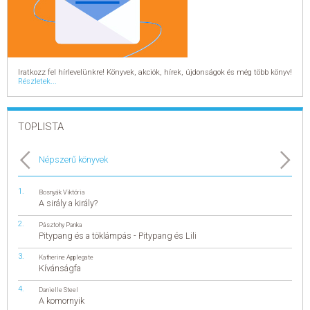
Iratkozz fel hírlevelünkre! Könyvek, akciók, hírek, újdonságok és még több könyv!
Részletek...
TOPLISTA
Népszerű könyvek
Bosnyák Viktória
A sirály a király?
Pásztohy Panka
Pitypang és a töklámpás - Pitypang és Lili
Katherine Applegate
Kívánságfa
Danielle Steel
A komornyik