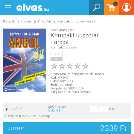
0
Toggle
BEJELENTKEZÉS
navigation
Könyvek
Utazás
Útiszótár
Kompakt útiszótár - angol
KÖNYVEK
Sövényházy Edit
Kompakt útiszótár
E-KÖNYVEK
- angol
Kompakt útiszótár
EGYÉB TERMÉKEK
10
%
STAR WARS
Kiadó:
Maxim Könyvkiadó Kft.
,
Kiadói
Kód: MX-040
Oldalszám: 264
AKCIÓ
Borító: kartonált
Megjelenés: 2006.07.07.
ISBN szám: 9789639489042
ELŐJEGYEZHETŐ
2599 Ft
helyett
puhatáblás
db
2339 Ft
NÉPSZERŰ KÖNYVEK
Kiszállítási idő: 2-3 munkanap
2339 Ft
Összesen
SEGÍTHETEK?