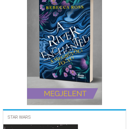
ELADÁSI SIKERLISTA
ÁLTALÁNOS SZERZŐDÉSI FELTÉTELEK
ADATKEZELÉSI ÉS ADATVÉDELMI SZABÁLYZAT
STAR WARS