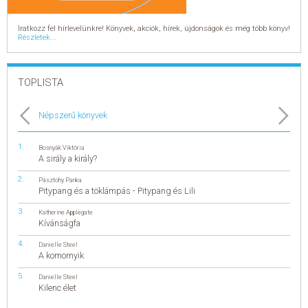
Iratkozz fel hírlevelünkre! Könyvek, akciók, hírek, újdonságok és még több könyv!
Részletek...
TOPLISTA
Népszerű könyvek
Bosnyák Viktória
A sirály a király?
Pásztohy Panka
Pitypang és a töklámpás - Pitypang és Lili
Katherine Applegate
Kívánságfa
Danielle Steel
A komornyik
Danielle Steel
Kilenc élet