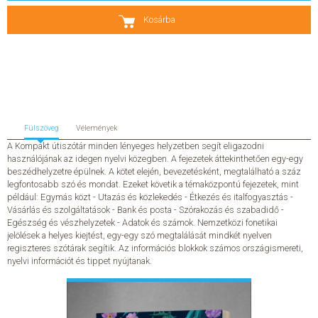
Kosárba
SZERZŐK
GYIK
SAJTÓANYAGOK
Fülszöveg
Vélemények
HÍREK
A Kompakt útiszótár minden lényeges helyzetben segít eligazodni
használójának az idegen nyelvi közegben. A fejezetek áttekinthetően egy-egy
KAPCSOLAT
beszédhelyzetre épülnek. A kötet elején, bevezetésként, megtalálható a száz
legfontosabb szó és mondat. Ezeket követik a témaközpontú fejezetek, mint
például: Egymás közt - Utazás és közlekedés - Étkezés és italfogyasztás -
ELŐRENDELHETŐ KIADVÁNYOK
Vásárlás és szolgáltatások - Bank és posta - Szórakozás és szabadidő -
Egészség és vészhelyzetek - Adatok és számok. Nemzetközi fonetikai
jelölések a helyes kiejtést, egy-egy szó megtalálását mindkét nyelven
ÚJDONSÁGOK
regiszteres szótárak segítik. Az információs blokkok számos országismereti,
nyelvi információt és tippet nyújtanak.
ELŐRENDELÉSI TOPLISTA
KÍVÁNSÁG TOPLISTA