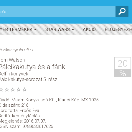
YÉB TERMÉKEK
STAR WARS
AKCIÓ
ELŐJEGYEZ
Pálcikakutya és a fánk
Tom Watson
20
Pálcikakutya és a fánk
%
Delfin könyvek
Pálcikakutya-sorozat 5. rész
Kiadó:
Maxim Könyvkiadó Kft.
,
Kiadói Kód: MX-1025
Oldalszám: 216
Fordította: Erdős Éva
Borító: keménytáblás
Megjelenés: 2016.07.07.
ISBN szám: 9789632617626