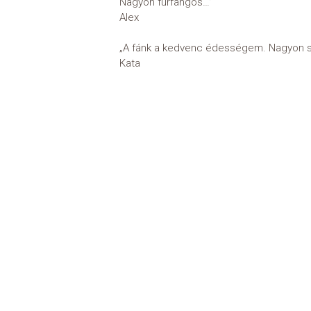
Nagyon furfangos…”
Alex
„A fánk a kedvenc édességem. Nagyon szu
Kata