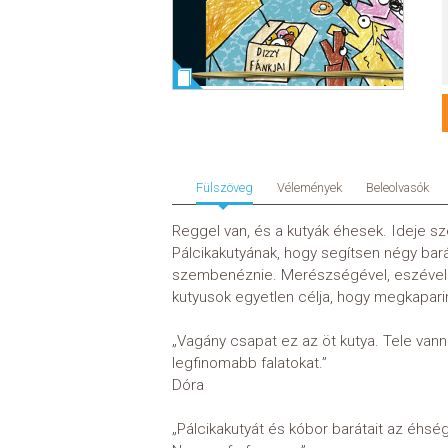
Fülszöveg
Vélemények
Beleolvasók
Reggel van, és a kutyák éhesek. Ideje sze
Pálcikakutyának, hogy segítsen négy bará
szembenéznie. Merészségével, eszével és 
kutyusok egyetlen célja, hogy megkapari
„Vagány csapat ez az öt kutya. Tele vann
legfinomabb falatokat.”
Dóra
„Pálcikakutyát és kóbor barátait az éhség