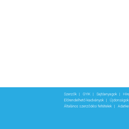
Szerzők
GYIK
Sajtóanyagok
Hír
Előrendelhető kiadványok
Újdonságo
Általános szerződési feltételek
Adatke