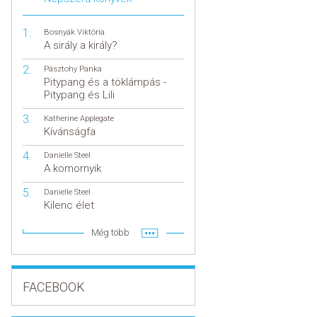
Bosnyák Viktória
A sirály a király?
Pásztohy Panka
Pitypang és a töklámpás -
Pitypang és Lili
Katherine Applegate
Kívánságfa
Danielle Steel
A komornyik
Danielle Steel
Kilenc élet
Még több
FACEBOOK