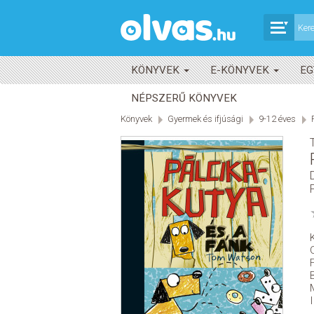
KÖNYVEK
E-KÖNYVEK
EG
NÉPSZERŰ KÖNYVEK
Könyvek
Gyermek és ifjúsági
9-12 éves