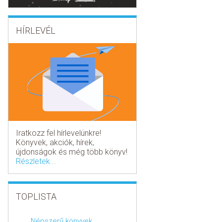
HÍRLEVÉL
Iratkozz fel hírlevelünkre!
Könyvek, akciók, hírek,
újdonságok és még több könyv!
Részletek...
TOPLISTA
Népszerű könyvek