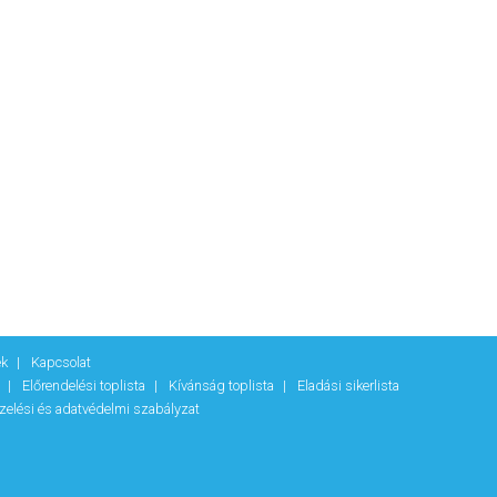
ek
Kapcsolat
k
Előrendelési toplista
Kívánság toplista
Eladási sikerlista
zelési és adatvédelmi szabályzat