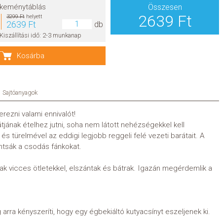
keménytáblás
Összesen
2639 Ft
3299 Ft
helyett
2639 Ft
db
Kiszállítási idő: 2-3 munkanap
Kosárba
Sajtóanyagok
rezni valami ennivalót!
tjának ételhez jutni, soha nem látott nehézségekkel kell
türelmével az eddigi legjobb reggeli felé vezeti barátait. A
ntsák a csodás fánkokat.
ak vicces ötletekkel, elszántak és bátrak. Igazán megérdemlik a
 arra kényszeríti, hogy egy égbekiáltó kutyacsínyt eszeljenek ki.