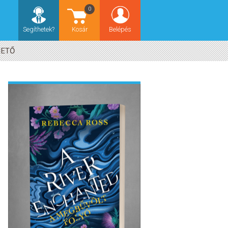
0
Segíthetek?
Kosár
Belépés
HETŐ