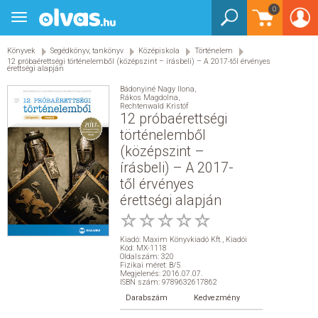
0
Toggle
BEJELENTKEZÉS
navigation
Könyvek
Segédkönyv, tankönyv
Középiskola
Történelem
KÖNYVEK
12 próbaérettségi történelemből (középszint – írásbeli) – A 2017-től érvényes
érettségi alapján
E-KÖNYVEK
Bádonyiné Nagy Ilona
,
Rákos Magdolna
,
Rechtenwald Kristóf
12 próbaérettségi
EGYÉB TERMÉKEK
történelemből
(középszint –
STAR WARS
írásbeli) – A 2017-
től érvényes
AKCIÓ
érettségi alapján
ELŐJEGYEZHETŐ
Kiadó:
Maxim Könyvkiadó Kft.
,
Kiadói
Kód: MX-1118
Oldalszám: 320
Fizikai méret: B/5
NÉPSZERŰ KÖNYVEK
Megjelenés: 2016.07.07.
ISBN szám: 9789632617862
Darabszám
Kedvezmény
SEGÍTHETEK?