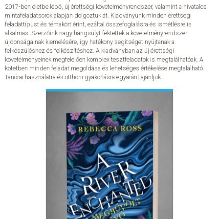
2017-ben életbe lépő, új érettségi követelményrendszer, valamint a hivatalos
mintafeladatsorok alapján dolgoztuk át. Kiadványunk minden érettségi
ELADÁSI SIKERLISTA
feladattípust és témakört érint, ezáltal összefoglalásra és ismétlésre is
alkalmas. Szerzőink nagy hangsúlyt fektettek a követelményrendszer
újdonságainak kiemelésére, így hatékony segítséget nyújtanak a
ÁLTALÁNOS SZERZŐDÉSI FELTÉTELEK
felkészüléshez és felkészítéshez. A kiadványban az új érettségi
követelményeinek megfelelően komplex tesztfeladatok is megtalálhatóak. A
kötetben minden feladat megoldása és lehetséges értékelése megtalálható.
ADATKEZELÉSI ÉS ADATVÉDELMI SZABÁLYZAT
Tanórai használatra és otthoni gyakorlásra egyaránt ajánljuk.