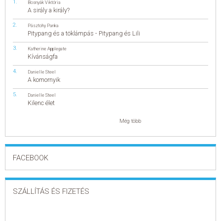
Bosnyák Viktória
A sirály a király?
Pásztohy Panka
Pitypang és a töklámpás - Pitypang és Lili
Katherine Applegate
Kívánságfa
Danielle Steel
A komornyik
Danielle Steel
Kilenc élet
Még több
FACEBOOK
SZÁLLÍTÁS ÉS FIZETÉS