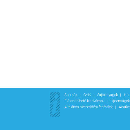
Szerzők
GYIK
Sajtóanyagok
Hír
Előrendelhető kiadványok
Újdonságo
Általános szerződési feltételek
Adatke