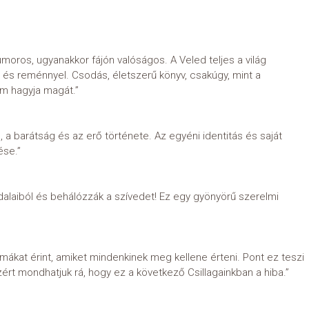
umoros, ugyanakkor fájón valóságos. A Veled teljes a világ
 és reménnyel. Csodás, életszerű könyv, csakúgy, mint a
em hagyja magát.”
a barátság és az erő története. Az egyéni identitás és saját
ése.”
ldalaiból és behálózzák a szívedet! Ez egy gyönyörű szerelmi
 témákat érint, amiket mindenkinek meg kellene érteni. Pont ez teszi
rt mondhatjuk rá, hogy ez a következő Csillagainkban a hiba.”