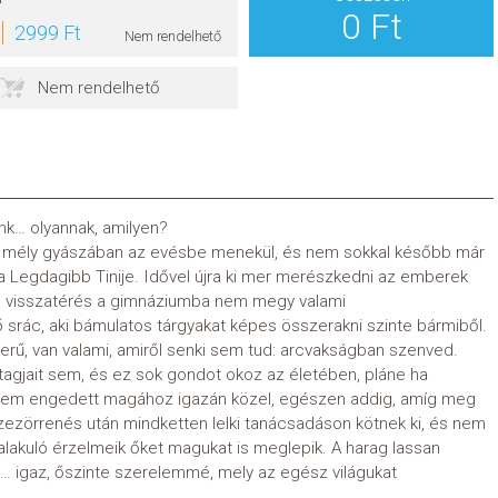
0 Ft
2999 Ft
Nem rendelhető
Nem rendelhető
unk… olyannak, amilyen?
tán mély gyászában az evésbe menekül, és nem sokkal később már
ka Legdagibb Tinije. Idővel újra ki mer merészkedni az emberek
 a visszatérés a gimnáziumba nem megy valami
ác, aki bámulatos tárgyakat képes összerakni szinte bármiből.
rű, van valami, amiről senki sem tud: arcvakságban szenved.
tagjait sem, és ez sok gondot okoz az életében, pláne ha
 sem engedett magához igazán közel, egészen addig, amíg meg
ezörrenés után mindketten lelki tanácsadáson kötnek ki, és nem
alakuló érzelmeik őket magukat is meglepik. A harag lassan
é… igaz, őszinte szerelemmé, mely az egész világukat