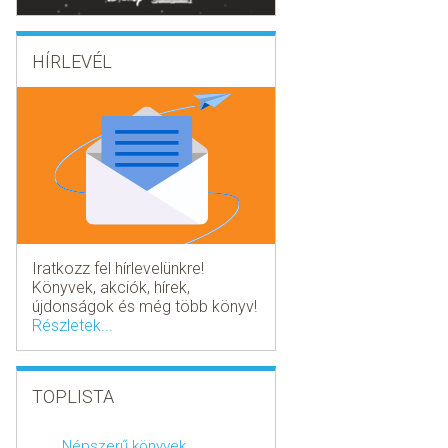
HÍRLEVÉL
Iratkozz fel hírlevelünkre!
Könyvek, akciók, hírek,
újdonságok és még több könyv!
Részletek...
TOPLISTA
Népszerű könyvek