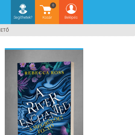
0
Segíthetek?
Kosár
Belépés
HETŐ