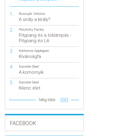
Bosnyák Viktória
A sirály a király?
Pásztohy Panka
Pitypang és a töklámpás -
Pitypang és Lili
Katherine Applegate
Kívánságfa
Danielle Steel
A komornyik
Danielle Steel
Kilenc élet
Még több
FACEBOOK