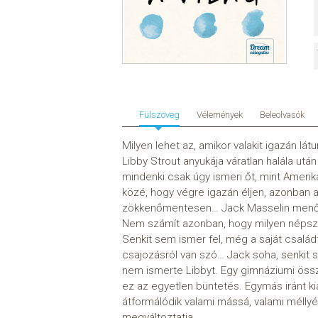
Fülszöveg
Vélemények
Beleolvasók
Milyen lehet az, amikor valakit igazán lát
Libby Strout anyukája váratlan halála u
mindenki csak úgy ismeri őt, mint Ameri
közé, hogy végre igazán éljen, azonban
zökkenőmentesen… Jack Masselin menő sr
Nem számít azonban, hogy milyen népsze
Senkit sem ismer fel, még a saját család
csajozásról van szó… Jack soha, senkit
nem ismerte Libbyt. Egy gimnáziumi össz
ez az egyetlen büntetés. Egymás iránt ki
átformálódik valami mássá, valami mélly
megváltoztatja.