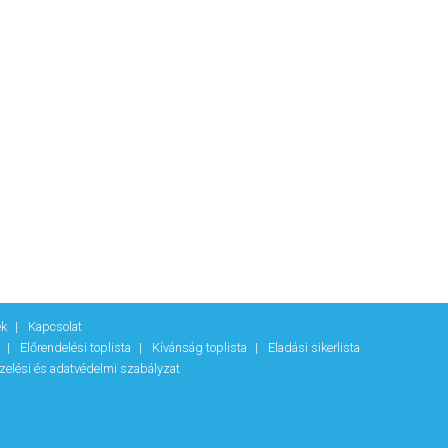
ek
Kapcsolat
k
Előrendelési toplista
Kívánság toplista
Eladási sikerlista
zelési és adatvédelmi szabályzat