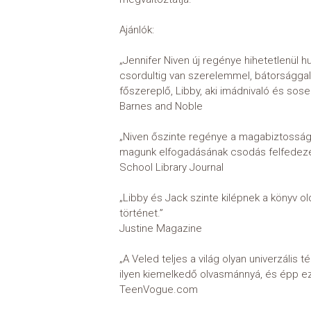
Ajánlók:
„Jennifer Niven új regénye hihetetlenül h
csordultig van szerelemmel, bátorsággal
főszereplő, Libby, aki imádnivaló és sos
Barnes and Noble
„Niven őszinte regénye a magabiztosság, 
magunk elfogadásának csodás felfedez
School Library Journal
„Libby és Jack szinte kilépnek a könyv o
történet.”
Justine Magazine
„A Veled teljes a világ olyan univerzális
ilyen kiemelkedő olvasmánnyá, és épp ezé
TeenVogue.com