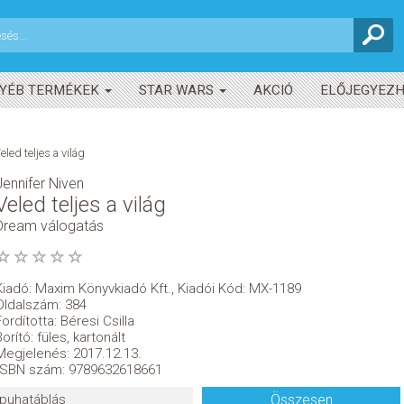
YÉB TERMÉKEK
STAR WARS
AKCIÓ
ELŐJEGYEZ
eled teljes a világ
Jennifer Niven
Veled teljes a világ
Dream válogatás
Kiadó:
Maxim Könyvkiadó Kft.
,
Kiadói Kód: MX-1189
Oldalszám: 384
Fordította: Béresi Csilla
Borító: füles, kartonált
Megjelenés: 2017.12.13.
ISBN szám: 9789632618661
puhatáblás
Összesen