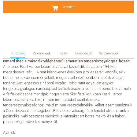
Kosárba
SZERZŐK
GYIK
SAJTÓANYAGOK
Fülszöveg
Vélemények
Trailer
Beleolvasók
Sajtóanyagok
HÍREK
Ismerd meg a második világháború ismeretlen tengerészgyalogos-hőseit!
A történet Pearl Harbor lebombázásával kezdődik, és Japán 1945-ös
megadásával zárul. A már kilencvenes éveikben járó leszerelt katonák, akik
KAPCSOLAT
beszámolnak az eseményekről, megosztott nézőpontból mesélik el saját
történetüket, egészen a háború végéig. Több mint egy tucat egykori
tengerészgyalogos narrációjából tevődik össze a realista háborús beszámoló.
ELŐRENDELHETŐ KIADVÁNYOK
A férfiak először elmondják, hogyan érte őket fiatalkorukban Pearl Harbor
lebombázásának a híre, milyen indíttatásból csatlakoztak a
ÚJDONSÁGOK
tengerészgyalogsághoz, majd milyen veszedelmekkel kellett szembenézniük
a Csendes-óceán térségében. Részletes, valósághű történetet olvashatunk a
japánokkal való összecsapásokról, a katonákat ért borzalmakról és a háború
ELŐRENDELÉSI TOPLISTA
pszichológiai következményeiről.
Ajánlók:
KÍVÁNSÁG TOPLISTA