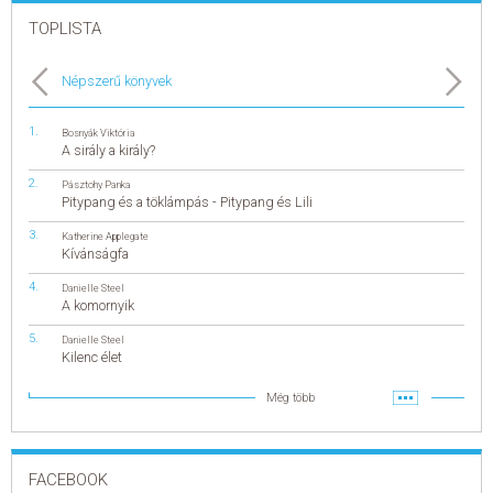
TOPLISTA
Népszerű könyvek
Bosnyák Viktória
A sirály a király?
Pásztohy Panka
Pitypang és a töklámpás - Pitypang és Lili
Katherine Applegate
Kívánságfa
Danielle Steel
A komornyik
Danielle Steel
Kilenc élet
Még több
FACEBOOK