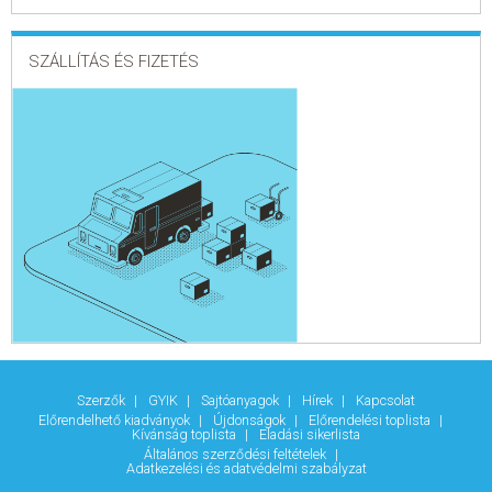
SZÁLLÍTÁS ÉS FIZETÉS
Szerzők
GYIK
Sajtóanyagok
Hírek
Kapcsolat
Előrendelhető kiadványok
Újdonságok
Előrendelési toplista
Kívánság toplista
Eladási sikerlista
Általános szerződési feltételek
Adatkezelési és adatvédelmi szabályzat