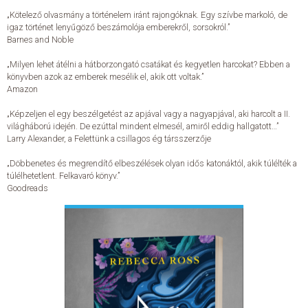
„Kötelező olvasmány a történelem iránt rajongóknak. Egy szívbe markoló, de
igaz történet lenyűgöző beszámolója emberekről, sorsokról.”
ELADÁSI SIKERLISTA
Barnes and Noble
„Milyen lehet átélni a hátborzongató csatákat és kegyetlen harcokat? Ebben a
ÁLTALÁNOS SZERZŐDÉSI FELTÉTELEK
könyvben azok az emberek mesélik el, akik ott voltak.”
Amazon
ADATKEZELÉSI ÉS ADATVÉDELMI SZABÁLYZAT
„Képzeljen el egy beszélgetést az apjával vagy a nagyapjával, aki harcolt a II.
világháború idején. De ezúttal mindent elmesél, amiről eddig hallgatott…”
Larry Alexander, a Felettünk a csillagos ég társszerzője
„Döbbenetes és megrendítő elbeszélések olyan idős katonáktól, akik túlélték a
túlélhetetlent. Felkavaró könyv.”
Goodreads