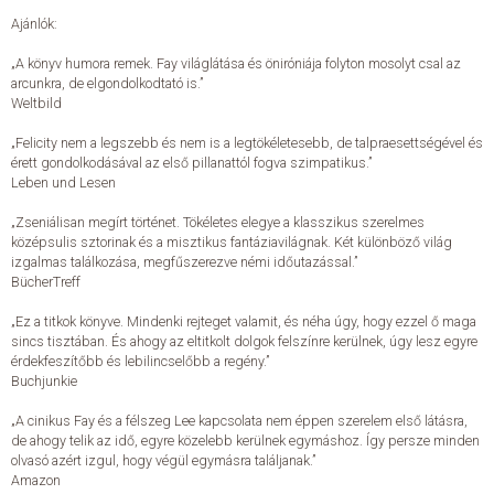
Ajánlók:
ELADÁSI SIKERLISTA
„A könyv humora remek. Fay világlátása és öniróniája folyton mosolyt csal az
arcunkra, de elgondolkodtató is.”
Weltbild
ÁLTALÁNOS SZERZŐDÉSI FELTÉTELEK
„Felicity nem a legszebb és nem is a legtökéletesebb, de talpraesettségével és
érett gondolkodásával az első pillanattól fogva szimpatikus.”
ADATKEZELÉSI ÉS ADATVÉDELMI SZABÁLYZAT
Leben und Lesen
„Zseniálisan megírt történet. Tökéletes elegye a klasszikus szerelmes
középsulis sztorinak és a misztikus fantáziavilágnak. Két különböző világ
izgalmas találkozása, megfűszerezve némi időutazással.”
BücherTreff
„Ez a titkok könyve. Mindenki rejteget valamit, és néha úgy, hogy ezzel ő maga
sincs tisztában. És ahogy az eltitkolt dolgok felszínre kerülnek, úgy lesz egyre
érdekfeszítőbb és lebilincselőbb a regény.”
Buchjunkie
„A cinikus Fay és a félszeg Lee kapcsolata nem éppen szerelem első látásra,
de ahogy telik az idő, egyre közelebb kerülnek egymáshoz. Így persze minden
olvasó azért izgul, hogy végül egymásra találjanak.”
Amazon