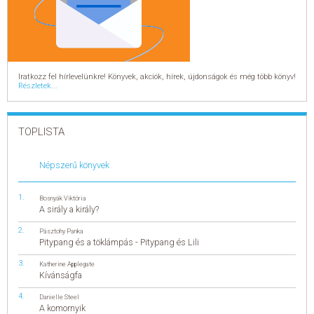
Iratkozz fel hírlevelünkre! Könyvek, akciók, hírek, újdonságok és még több könyv!
Részletek...
TOPLISTA
Népszerű könyvek
Bosnyák Viktória
A sirály a király?
Pásztohy Panka
Pitypang és a töklámpás - Pitypang és Lili
Katherine Applegate
Kívánságfa
Danielle Steel
A komornyik