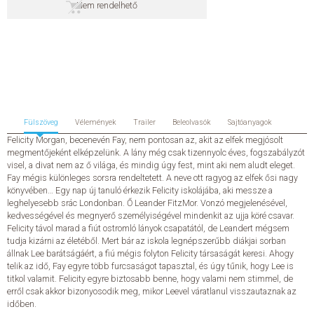
Nem rendelhető
SZERZŐK
GYIK
SAJTÓANYAGOK
Fülszöveg
Vélemények
Trailer
Beleolvasók
Sajtóanyagok
HÍREK
Felicity Morgan, becenevén Fay, nem pontosan az, akit az elfek megjósolt
megmentőjeként elképzelünk. A lány még csak tizennyolc éves, fogszabályzót
visel, a divat nem az ő világa, és mindig úgy fest, mint aki nem aludt eleget.
KAPCSOLAT
Fay mégis különleges sorsra rendeltetett. A neve ott ragyog az elfek ősi nagy
könyvében… Egy nap új tanuló érkezik Felicity iskolájába, aki messze a
leghelyesebb srác Londonban. Ő Leander FitzMor. Vonzó megjelenésével,
ELŐRENDELHETŐ KIADVÁNYOK
kedvességével és megnyerő személyiségével mindenkit az ujja köré csavar.
Felicity távol marad a fiút ostromló lányok csapatától, de Leandert mégsem
ÚJDONSÁGOK
tudja kizárni az életéből. Mert bár az iskola legnépszerűbb diákjai sorban
állnak Lee barátságáért, a fiú mégis folyton Felicity társaságát keresi. Ahogy
telik az idő, Fay egyre több furcsaságot tapasztal, és úgy tűnik, hogy Lee is
ELŐRENDELÉSI TOPLISTA
titkol valamit. Felicity egyre biztosabb benne, hogy valami nem stimmel, de
erről csak akkor bizonyosodik meg, mikor Leevel váratlanul visszautaznak az
időben.
KÍVÁNSÁG TOPLISTA