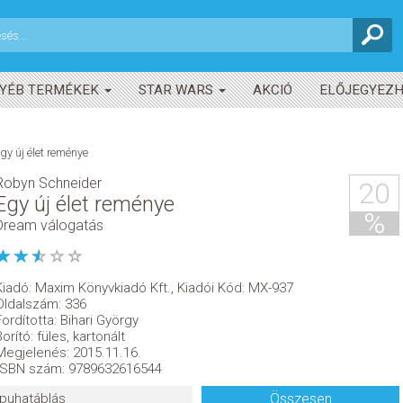
YÉB TERMÉKEK
STAR WARS
AKCIÓ
ELŐJEGYEZ
gy új élet reménye
Robyn Schneider
20
Egy új élet reménye
%
Dream válogatás
Kiadó:
Maxim Könyvkiadó Kft.
,
Kiadói Kód: MX-937
Oldalszám: 336
Fordította: Bihari György
Borító: füles, kartonált
Megjelenés: 2015.11.16.
ISBN szám: 9789632616544
puhatáblás
Összesen