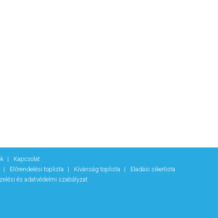
ek
Kapcsolat
k
Előrendelési toplista
Kívánság toplista
Eladási sikerlista
zelési és adatvédelmi szabályzat