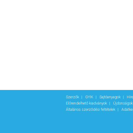
Szerzők
GYIK
Sajtóanyagok
Hír
Előrendelhető kiadványok
Újdonságo
Általános szerződési feltételek
Adatke