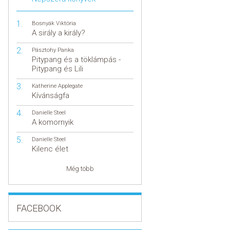
Bosnyák Viktória
A sirály a király?
Pásztohy Panka
Pitypang és a töklámpás -
Pitypang és Lili
Katherine Applegate
Kívánságfa
Danielle Steel
A komornyik
Danielle Steel
Kilenc élet
Még több
FACEBOOK