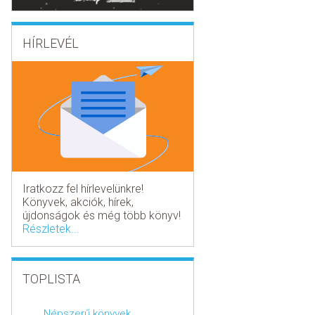
HÍRLEVÉL
Iratkozz fel hírlevelünkre!
Könyvek, akciók, hírek,
újdonságok és még több könyv!
Részletek...
TOPLISTA
Népszerű könyvek