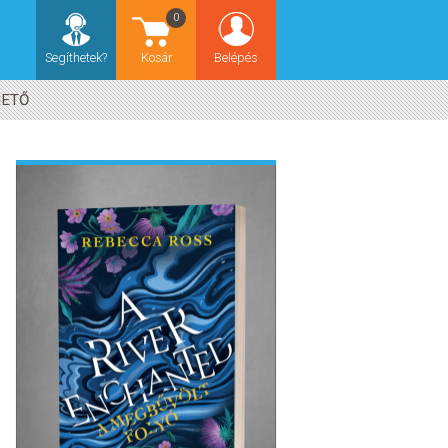
0
Segíthetek?
Kosár
Belépés
HETŐ