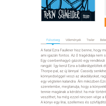
Fülszöveg
Vélemények
Trailer
Bele
A fiatal Ezra Faulkner hisz benne, hogy m
ami igazán fontos. Az ő tragédiája nem so
Egy cserbenhagyó gázoló egy rendkívüli e
rangját. Így kerül Ezra a bálkirályjelölte
Thorpe-pal, az új lánnyal. Cassidy senkih
könnyedséggel veszi az akadályokat, ragyo
egy végtelen kalandra. Ám miközben Ezra 
szerelembe, megtanulja, hogy a könyvekhe
tennie magának a kérdést: ha már történt
veszíthet, ha még ezzel nincsen vége a
A könyv egy lírai, szellemes és szívfájdí