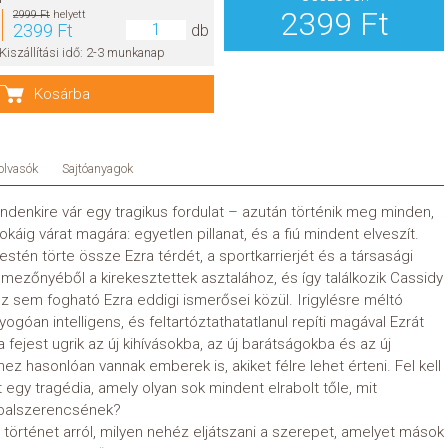
2399 Ft
2999 Ft
helyett
2399 Ft
db
Kiszállítási idő: 2-3 munkanap
Kosárba
olvasók
Sajtóanyagok
indenkire vár egy tragikus fordulat – azután történik meg minden,
káig várat magára: egyetlen pillanat, és a fiú mindent elveszít.
stén törte össze Ezra térdét, a sportkarrierjét és a társasági
k élmezőnyéből a kirekesztettek asztalához, és így találkozik Cassidy
ez sem fogható Ezra eddigi ismerősei közül. Irigylésre méltó
góan intelligens, és feltartóztathatatlanul repíti magával Ezrát
fejest ugrik az új kihívásokba, az új barátságokba és az új
z hasonlóan vannak emberek is, akiket félre lehet érteni. Fel kell
 egy tragédia, amely olyan sok mindent elrabolt tőle, mit
 balszerencsének?
tó történet arról, milyen nehéz eljátszani a szerepet, amelyet mások