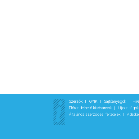
Szerzők
GYIK
Sajtóanyagok
Hír
Előrendelhető kiadványok
Újdonságo
Általános szerződési feltételek
Adatke