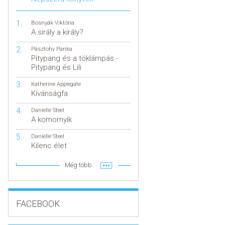
Bosnyák Viktória
A sirály a király?
Pásztohy Panka
Pitypang és a töklámpás -
Pitypang és Lili
Katherine Applegate
Kívánságfa
Danielle Steel
A komornyik
Danielle Steel
Kilenc élet
Még több
FACEBOOK