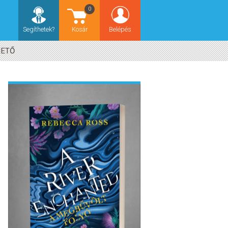
0
Segíthetek?
Kosár
Belépés
HETŐ