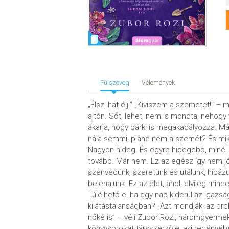
Fülszöveg
Vélemények
„Élsz, hát élj!” „Kiviszem a szemetet!” – 
ajtón. Sőt, lehet, nem is mondta, nehogy
akarja, hogy bárki is megakadályozza. Má
nála semmi, pláne nem a szemét? És mikor
Nagyon hideg. És egyre hidegebb, minél 
tovább. Már nem. Ez az egész így nem jó
szenvedünk, szeretünk és utálunk, hibázu
belehalunk. Ez az élet, ahol, elvileg minde
Túlélhető-e, ha egy nap kiderül az iga
kilátástalanságban? „Azt mondják, az orc
nőké is” – véli Zubor Rozi, háromgyerme
könyvsorozat társszerzője, aki regényéb