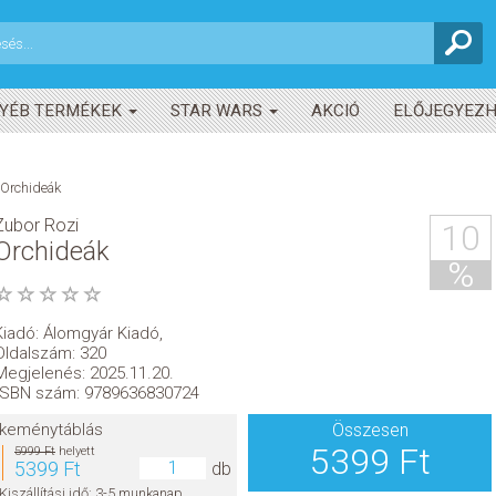
YÉB TERMÉKEK
STAR WARS
AKCIÓ
ELŐJEGYEZ
Orchideák
Zubor Rozi
10
Orchideák
%
Kiadó:
Álomgyár Kiadó
,
Oldalszám: 320
Megjelenés: 2025.11.20.
ISBN szám: 9789636830724
keménytáblás
Összesen
5399 Ft
5999 Ft
helyett
5399 Ft
db
Kiszállítási idő: 3-5 munkanap