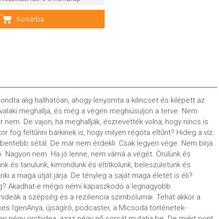
Kosárba
mondta alig hallhatóan, ahogy lenyomta a kilincset és kilépett az
 valaki meghallja, és még a végén meghiúsuljon a terve. Nem
r nem. De vajon, ha meghallják, észrevették volna, hogy nincs is
 fog feltűnni bárkinek is, hogy milyen régóta eltűnt? Hideg a víz.
bentebb sétál. De már nem érdekli. Csak legyen vége. Nem bírja
. Nagyon nem. Ha jó lenne, nem várná a végét. Örülünk és
nk és tanulunk, kimondunk és eltitkolunk, beleszületünk és
nki a maga útját járja. De tényleg a saját maga életét is éli?
zság? Akadhat-e mégis némi kapaszkodó a legnagyobb
hideák a szépség és a reziliencia szimbólumai. Tehát akkor a
kes IgenAnya, újságíró, podcaster, a Micsoda történetek-
en négy orchidea, azaz négy nő sorsát mutatja be. De miért pont