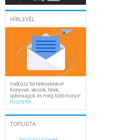
HÍRLEVÉL
Iratkozz fel hírlevelünkre!
Könyvek, akciók, hírek,
újdonságok és még több könyv!
Részletek...
TOPLISTA
Népszerű könyvek