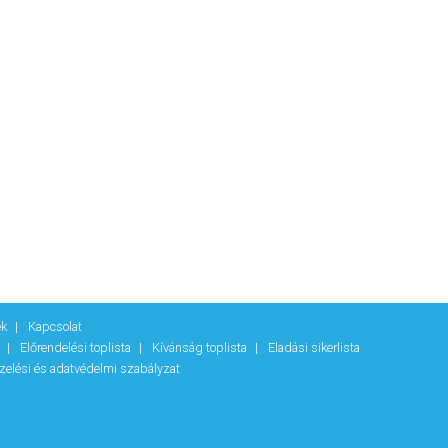
ek
Kapcsolat
k
Előrendelési toplista
Kívánság toplista
Eladási sikerlista
zelési és adatvédelmi szabályzat