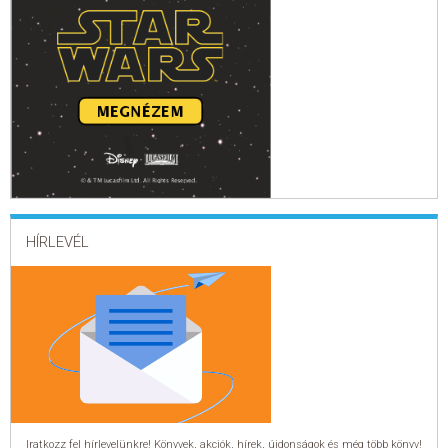
HÍRLEVÉL
Iratkozz fel hírlevelünkre! Könyvek, akciók, hírek, újdonságok és még több könyv!