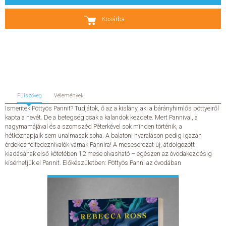
SZERZŐK
Kosárba
GYIK
SAJTÓANYAGOK
HÍREK
Fülszöveg
Vélemények
Ismeritek Pöttyös Pannit? Tudjátok, ő az a kislány, aki a bárányhimlős pöttyeiről
kapta a nevét. De a betegség csak a kalandok kezdete. Mert Pannival, a
KAPCSOLAT
nagymamájával és a szomszéd Péterkével sok minden történik, a
hétköznapjaik sem unalmasak soha. A balatoni nyaraláson pedig igazán
érdekes felfedeznivalók várnak Pannira! A mesesorozat új, átdolgozott
ELŐRENDELHETŐ KIADVÁNYOK
kiadásának első kötetében 12 mese olvasható – egészen az óvodakezdésig
kísérhetjük el Pannit. Előkészületben: Pöttyös Panni az óvodában
ÚJDONSÁGOK
ELŐRENDELÉSI TOPLISTA
KÍVÁNSÁG TOPLISTA