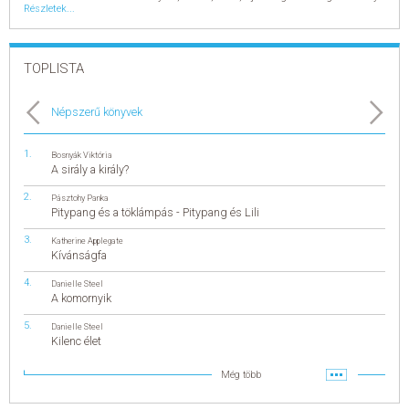
Részletek...
TOPLISTA
Népszerű könyvek
Bosnyák Viktória
A sirály a király?
Pásztohy Panka
Pitypang és a töklámpás - Pitypang és Lili
Katherine Applegate
Kívánságfa
Danielle Steel
A komornyik
Danielle Steel
Kilenc élet
Még több