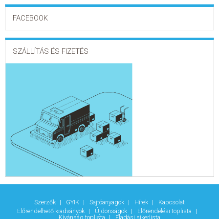
FACEBOOK
SZÁLLÍTÁS ÉS FIZETÉS
Szerzők
GYIK
Sajtóanyagok
Hírek
Kapcsolat
Előrendelhető kiadványok
Újdonságok
Előrendelési toplista
Kívánság toplista
Eladási sikerlista