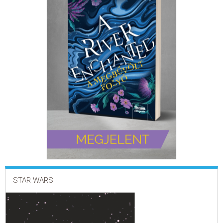
ELADÁSI SIKERLISTA
ÁLTALÁNOS SZERZŐDÉSI FELTÉTELEK
ADATKEZELÉSI ÉS ADATVÉDELMI SZABÁLYZAT
STAR WARS