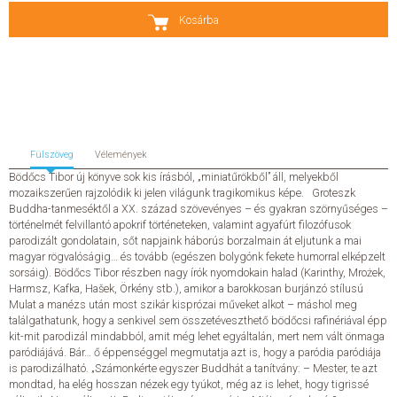
Kosárba
SZERZŐK
GYIK
SAJTÓANYAGOK
Fülszöveg
Vélemények
HÍREK
Bödőcs Tibor új könyve sok kis írásból, „miniatűrökből” áll, melyekből
mozaikszerűen rajzolódik ki jelen világunk tragikomikus képe. Groteszk
Buddha-tanmeséktől a XX. század szövevényes – és gyakran szörnyűséges –
KAPCSOLAT
történelmét felvillantó apokrif történeteken, valamint agyafúrt filozófusok
parodizált gondolatain, sőt napjaink háborús borzalmain át eljutunk a mai
magyar rögvalóságig… és tovább (egészen bolygónk fekete humorral elképzelt
ELŐRENDELHETŐ KIADVÁNYOK
sorsáig). Bödőcs Tibor részben nagy írók nyomdokain halad (Karinthy, Mrożek,
Harmsz, Kafka, Hašek, Örkény stb.), amikor a barokkosan burjánzó stílusú
ÚJDONSÁGOK
Mulat a manézs után most szikár kisprózai műveket alkot – máshol meg
találgathatunk, hogy a senkivel sem összetéveszthető bödőcsi rafinériával épp
kit-mit parodizál mindabból, amit még lehet egyáltalán, mert nem vált önmaga
ELŐRENDELÉSI TOPLISTA
paródiájává. Bár… ő éppenséggel megmutatja azt is, hogy a paródia paródiája
is parodizálható. „Számonkérte egyszer Buddhát a tanítvány: – Mester, te azt
mondtad, ha elég hosszan nézek egy tyúkot, még az is lehet, hogy tigrissé
KÍVÁNSÁG TOPLISTA