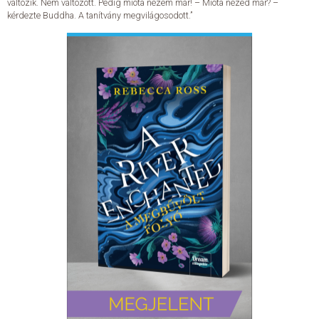
változik. Nem változott. Pedig mióta nézem már! – Mióta nézed már? –
kérdezte Buddha. A tanítvány megvilágosodott.”
ELADÁSI SIKERLISTA
ÁLTALÁNOS SZERZŐDÉSI FELTÉTELEK
ADATKEZELÉSI ÉS ADATVÉDELMI SZABÁLYZAT