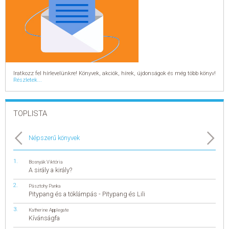
Iratkozz fel hírlevelünkre! Könyvek, akciók, hírek, újdonságok és még több könyv!
Részletek...
TOPLISTA
Népszerű könyvek
Bosnyák Viktória
A sirály a király?
Pásztohy Panka
Pitypang és a töklámpás - Pitypang és Lili
Katherine Applegate
Kívánságfa