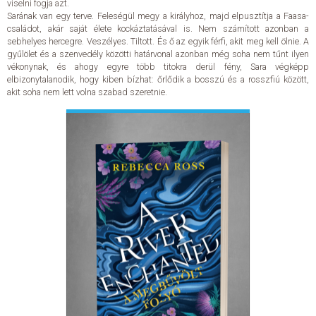
viselni fogja azt.
Sarának van egy terve. Feleségül megy a királyhoz, majd elpusztítja a Faasa-
családot, akár saját élete kockáztatásával is. Nem számított azonban a
ELADÁSI SIKERLISTA
sebhelyes hercegre. Veszélyes. Tiltott. És ő az egyik férfi, akit meg kell ölnie. A
gyűlölet és a szenvedély közötti határvonal azonban még soha nem tűnt ilyen
vékonynak, és ahogy egyre több titokra derül fény, Sara végképp
ÁLTALÁNOS SZERZŐDÉSI FELTÉTELEK
elbizonytalanodik, hogy kiben bízhat: őrlődik a bosszú és a rosszfiú között,
akit soha nem lett volna szabad szeretnie.
ADATKEZELÉSI ÉS ADATVÉDELMI SZABÁLYZAT