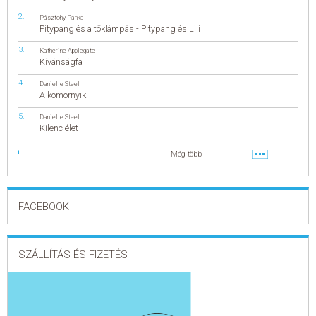
Pásztohy Panka
Pitypang és a töklámpás - Pitypang és Lili
Katherine Applegate
Kívánságfa
Danielle Steel
A komornyik
Danielle Steel
Kilenc élet
Még több
FACEBOOK
SZÁLLÍTÁS ÉS FIZETÉS