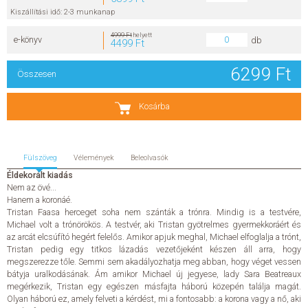
Kiszállítási idő: 2-3 munkanap
SZERZŐK
4999 Ft
helyett
e-könyv
db
4499 Ft
GYIK
6299 Ft
Összesen
SAJTÓANYAGOK
Kosárba
HÍREK
Fülszöveg
Vélemények
Beleolvasók
KAPCSOLAT
Éldekorált kiadás
Nem az övé...
ELŐRENDELHETŐ KIADVÁNYOK
Hanem a koronáé.
Tristan Faasa herceget soha nem szánták a trónra. Mindig is a testvére,
Michael volt a trónörökös. A testvér, aki Tristan gyötrelmes gyermekkoráért és
ÚJDONSÁGOK
az arcát elcsúfító hegért felelős. Amikor apjuk meghal, Michael elfoglalja a trónt,
Tristan pedig egy titkos lázadás vezetőjeként készen áll arra, hogy
megszerezze tőle. Semmi sem akadályozhatja meg abban, hogy véget vessen
ELŐRENDELÉSI TOPLISTA
bátyja uralkodásának. Ám amikor Michael új jegyese, lady Sara Beatreaux
megérkezik, Tristan egy egészen másfajta háború közepén találja magát.
Olyan háború ez, amely felveti a kérdést, mi a fontosabb: a korona vagy a nő, aki
KÍVÁNSÁG TOPLISTA