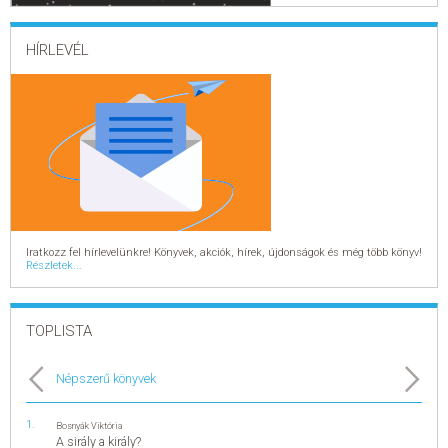
HÍRLEVÉL
Iratkozz fel hírlevelünkre! Könyvek, akciók, hírek, újdonságok és még több könyv!
Részletek...
TOPLISTA
Népszerű könyvek
Bosnyák Viktória
A sirály a király?