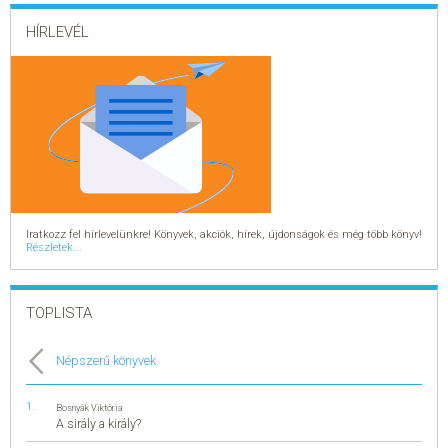
HÍRLEVÉL
Iratkozz fel hírlevelünkre! Könyvek, akciók, hírek, újdonságok és még több könyv!
Részletek...
TOPLISTA
Népszerű könyvek
Bosnyák Viktória
A sirály a király?