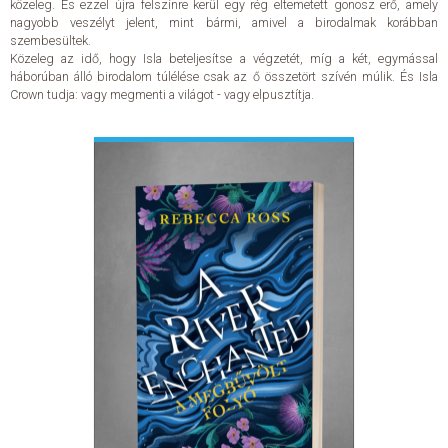
közeleg. És ezzel újra felszínre kerül egy rég eltemetett gonosz erő, amely
nagyobb veszélyt jelent, mint bármi, amivel a birodalmak korábban
szembesültek.
ELADÁSI SIKERLISTA
Közeleg az idő, hogy Isla beteljesítse a végzetét, míg a két, egymással
háborúban álló birodalom túlélése csak az ő összetört szívén múlik. És Isla
Crown tudja: vagy megmenti a világot - vagy elpusztítja.
ÁLTALÁNOS SZERZŐDÉSI FELTÉTELEK
ADATKEZELÉSI ÉS ADATVÉDELMI SZABÁLYZAT