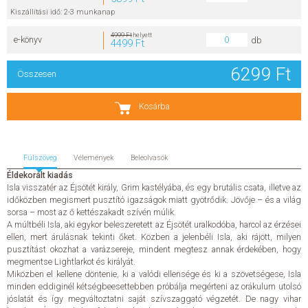
Kiszállítási idő: 2-3 munkanap
SZERZŐK
4999 Ft
helyett
e-könyv
db
4499 Ft
GYIK
6299 Ft
Összesen
SAJTÓANYAGOK
Kosárba
HÍREK
Fülszöveg
Vélemények
Beleolvasók
KAPCSOLAT
Éldekorált kiadás
Isla visszatér az Éjsötét király, Grim kastélyába, és egy brutális csata, illetve az
ELŐRENDELHETŐ KIADVÁNYOK
időközben megismert pusztító igazságok miatt gyötrődik. Jövője – és a világ
sorsa – most az ő kettészakadt szívén múlik.
A múltbéli Isla, aki egykor beleszeretett az Éjsötét uralkodóba, harcol az érzései
ÚJDONSÁGOK
ellen, mert árulásnak tekinti őket. Közben a jelenbéli Isla, aki rájött, milyen
pusztítást okozhat a varázsereje, mindent megtesz annak érdekében, hogy
megmentse Lightlarkot és királyát.
ELŐRENDELÉSI TOPLISTA
Miközben el kellene döntenie, ki a valódi ellensége és ki a szövetségese, Isla
minden eddiginél kétségbeesettebben próbálja megérteni az orákulum utolsó
jóslatát és így megváltoztatni saját szívszaggató végzetét. De nagy vihar
KÍVÁNSÁG TOPLISTA