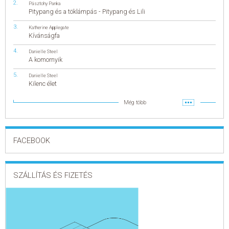
Pásztohy Panka
Pitypang és a töklámpás - Pitypang és Lili
Katherine Applegate
Kívánságfa
Danielle Steel
A komornyik
Danielle Steel
Kilenc élet
Még több
FACEBOOK
SZÁLLÍTÁS ÉS FIZETÉS