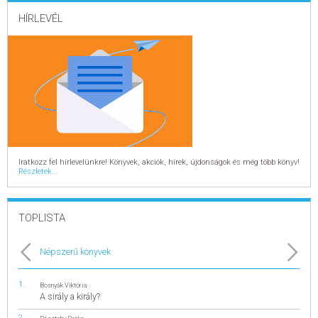
HÍRLEVÉL
Iratkozz fel hírlevelünkre! Könyvek, akciók, hírek, újdonságok és még több könyv!
Részletek...
TOPLISTA
Népszerű könyvek
Bosnyák Viktória
A sirály a király?