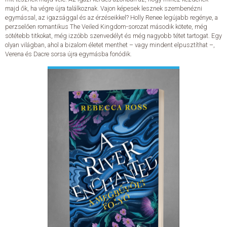
majd ők, ha végre újra találkoznak. Vajon képesek lesznek szembenézni
egymással, az igazsággal és az érzéseikkel? Holly Renee legújabb regénye, a
ELADÁSI SIKERLISTA
perzselően romantikus The Veiled Kingdom-sorozat második kötete, még
sötétebb titkokat, még izzóbb szenvedélyt és még nagyobb tétet tartogat. Egy
olyan világban, ahol a bizalom életet menthet – vagy mindent elpusztíthat –,
ÁLTALÁNOS SZERZŐDÉSI FELTÉTELEK
Verena és Dacre sorsa újra egymásba fonódik.
ADATKEZELÉSI ÉS ADATVÉDELMI SZABÁLYZAT