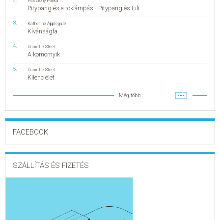
Pásztohy Panka
Pitypang és a töklámpás - Pitypang és Lili
Katherine Applegate
Kívánságfa
Danielle Steel
A komornyik
Danielle Steel
Kilenc élet
Még több
FACEBOOK
SZÁLLÍTÁS ÉS FIZETÉS