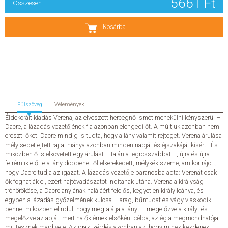
5661 Ft
Összesen
SZERZŐK
Kosárba
GYIK
SAJTÓANYAGOK
HÍREK
Fülszöveg
Vélemények
Éldekorált kiadás Verena, az elveszett hercegnő ismét menekülni kényszerül –
KAPCSOLAT
Dacre, a lázadás vezetőjének fia azonban elengedi őt. A múltjuk azonban nem
ereszti őket. Dacre mindig is tudta, hogy a lány valamit rejteget. Verena árulása
mély sebet ejtett rajta, hiánya azonban minden napját és éjszakáját kísérti. És
ELŐRENDELHETŐ KIADVÁNYOK
miközben ő is elkövetett egy árulást – talán a legrosszabbat –, újra és újra
felrémlik előtte a lány döbbenettől elkerekedett, mélykék szeme, amikor rájött,
hogy Dacre tudja az igazat. A lázadás vezetője parancsba adta: Verenát csak
ÚJDONSÁGOK
ők foghatják el, ezért hajtóvadászatot indítanak utána. Verena a királyság
trónörököse, a Dacre anyjának haláláért felelős, kegyetlen király leánya, és
ELŐRENDELÉSI TOPLISTA
egyben a lázadás győzelmének kulcsa. Harag, bűntudat és vágy viaskodik
benne, miközben elindul, hogy megtalálja a lányt – megelőzve a királyt és
megelőzve az apját, mert ha ők érnek elsőként célba, az ég a megmondhatója,
KÍVÁNSÁG TOPLISTA
mit tesznek majd vele. Az igazi kérdés azonban az, hogy mihez kezdenek