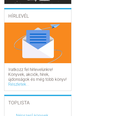
HÍRLEVÉL
Iratkozz fel hírlevelünkre!
Könyvek, akciók, hírek,
újdonságok és még több könyv!
Részletek...
TOPLISTA
Népszerű könyvek