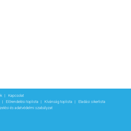
ek
Kapcsolat
k
Előrendelési toplista
Kívánság toplista
Eladási sikerlista
zelési és adatvédelmi szabályzat