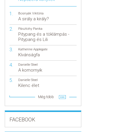
Bosnyák Viktória
A sirály a király?
Pásztohy Panka
Pitypang és a töklámpás -
Pitypang és Lili
Katherine Applegate
Kívánságfa
Danielle Steel
A komornyik
Danielle Steel
Kilenc élet
Még több
FACEBOOK