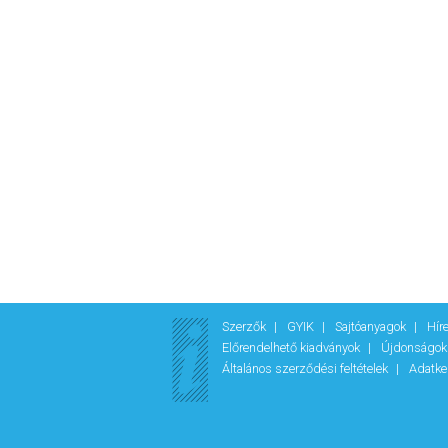
Szerzők
GYIK
Sajtóanyagok
Hír
Előrendelhető kiadványok
Újdonságo
Általános szerződési feltételek
Adatke