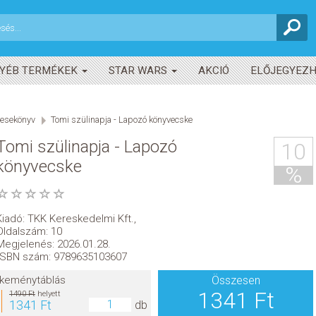
YÉB TERMÉKEK
STAR WARS
AKCIÓ
ELŐJEGYEZ
esekönyv
Tomi szülinapja - Lapozó könyvecske
Tomi szülinapja - Lapozó
10
könyvecske
%
Kiadó:
TKK Kereskedelmi Kft.
,
Oldalszám: 10
Megjelenés: 2026.01.28.
ISBN szám: 9789635103607
keménytáblás
Összesen
1341 Ft
1490 Ft
helyett
1341 Ft
db