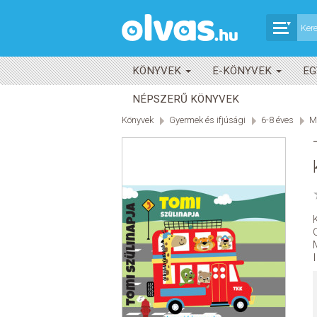
KÖNYVEK
E-KÖNYVEK
EG
NÉPSZERŰ KÖNYVEK
Könyvek
Gyermek és ifjúsági
6-8 éves
M