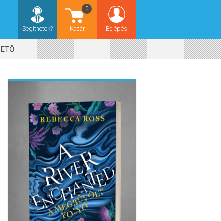
0
Segíthetek?
Kosár
Belépés
HETŐ