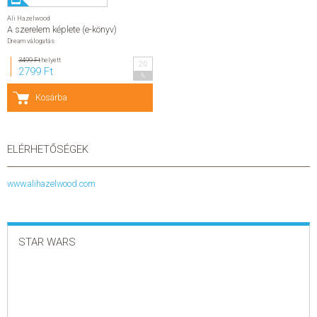
Ali Hazelwood
A szerelem képlete (e-könyv)
Dream válogatás
3499 Ft
helyett
20
2799 Ft
%
Kosárba
ELÉRHETŐSÉGEK
www.alihazelwood.com
STAR WARS