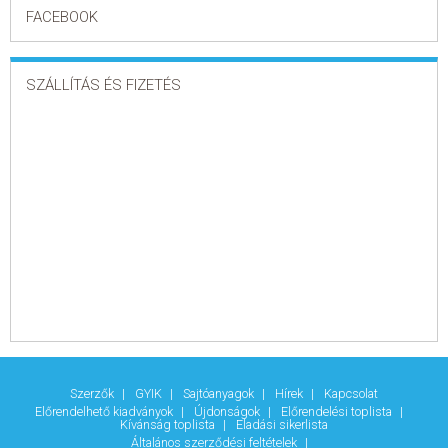
FACEBOOK
SZÁLLÍTÁS ÉS FIZETÉS
Szerzők
GYIK
Sajtóanyagok
Hírek
Kapcsolat
Előrendelhető kiadványok
Újdonságok
Előrendelési toplista
Kívánság toplista
Eladási sikerlista
Általános szerződési feltételek