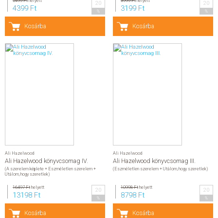
5499 Ft
helyett
3999 Ft
helyett
20
20
4399 Ft
3199 Ft
%
%
Kosárba
Kosárba
Ali Hazelwood
Ali Hazelwood
Ali Hazelwood könyvcsomag IV.
Ali Hazelwood könyvcsomag III.
(A szerelem képlete + Eszméletlen szerelem +
(Eszméletlen szerelem + Utálom, hogy szeretlek)
Utálom, hogy szeretlek)
16497 Ft
helyett
10998 Ft
helyett
20
20
13198 Ft
8798 Ft
%
%
Kosárba
Kosárba