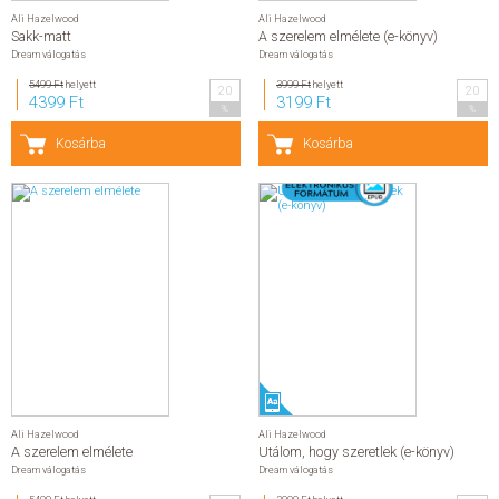
Ali Hazelwood
Ali Hazelwood
Sakk-matt
A szerelem elmélete (e-könyv)
Dream válogatás
Dream válogatás
5499 Ft
helyett
3999 Ft
helyett
20
20
4399 Ft
3199 Ft
%
%
Kosárba
Kosárba
Ali Hazelwood
Ali Hazelwood
A szerelem elmélete
Utálom, hogy szeretlek (e-könyv)
Dream válogatás
Dream válogatás