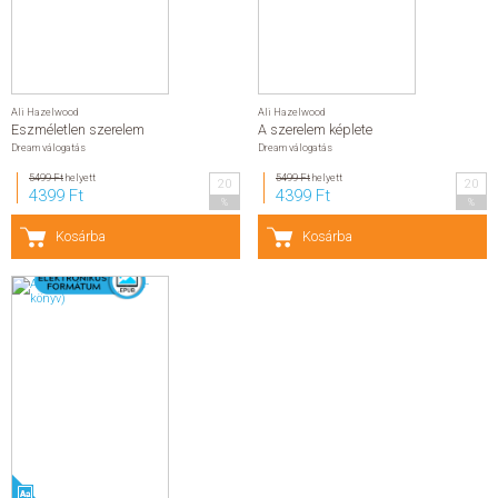
Ali Hazelwood
Ali Hazelwood
Eszméletlen szerelem
A szerelem képlete
Dream válogatás
Dream válogatás
5499 Ft
helyett
5499 Ft
helyett
20
20
4399 Ft
4399 Ft
%
%
Kosárba
Kosárba