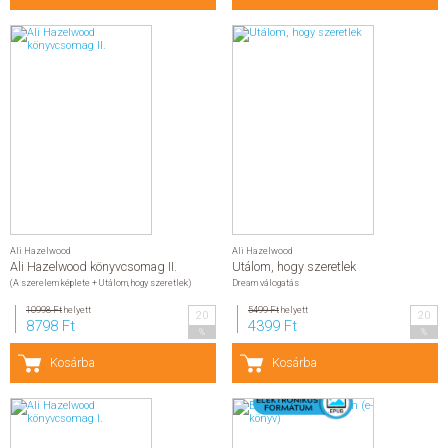
Ali Hazelwood
Ali Hazelwood
Ali Hazelwood könyvcsomag II.
Utálom, hogy szeretlek
(A szerelem képlete + Utálom, hogy szeretlek)
Dream válogatás
10998 Ft
helyett
5499 Ft
helyett
20
20
8798 Ft
4399 Ft
%
%
Kosárba
Kosárba