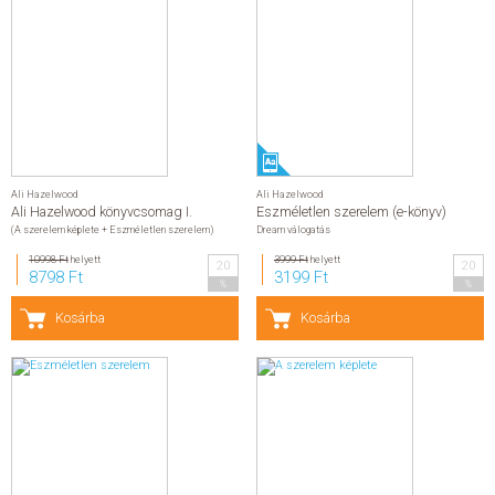
Ali Hazelwood
Ali Hazelwood
Ali Hazelwood könyvcsomag I.
Eszméletlen szerelem (e-könyv)
(A szerelem képlete + Eszméletlen szerelem)
Dream válogatás
10998 Ft
helyett
3999 Ft
helyett
20
20
8798 Ft
3199 Ft
%
%
Kosárba
Kosárba