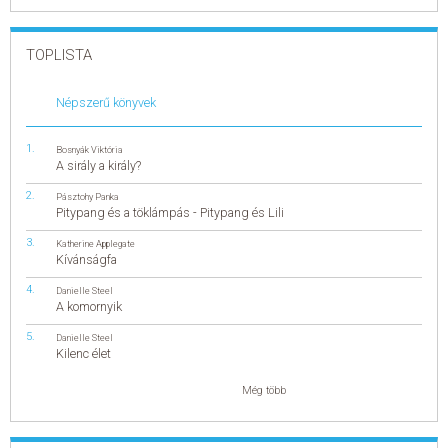
TOPLISTA
Népszerű könyvek
Bosnyák Viktória
A sirály a király?
Pásztohy Panka
Pitypang és a töklámpás - Pitypang és Lili
Katherine Applegate
Kívánságfa
Danielle Steel
A komornyik
Danielle Steel
Kilenc élet
Még több