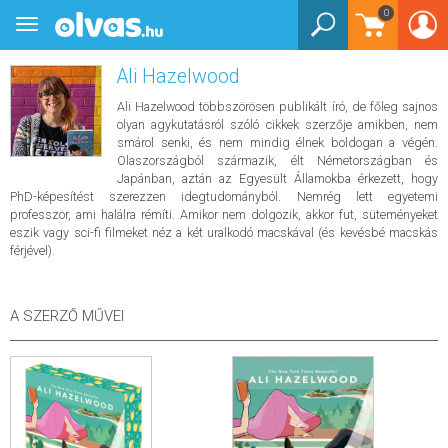
Bejelentkezés
0
Könyvek
Toggle
Könyvek
navigation
Gyermek és ifjúsági
Gyermek és ifjúsági
Ali Hazelwood
Bébi - 2 éves
3-5 éves
Ali Hazelwood többszörösen publikált író, de főleg sajnos
3-5 éves
olyan agykutatásról szóló cikkek szerzője amikben, nem
Barátság
smárol senki, és nem mindig élnek boldogan a végén.
Akció, kaland, nyomozás
Olaszországból származik, élt Németországban és
Mesekönyv
Japánban, aztán az Egyesült Államokba érkezett, hogy
6-8 éves
6-8 éves
PhD-képesítést szerezzen idegtudományból. Nemrég lett egyetemi
professzor, ami halálra rémíti. Amikor nem dolgozik, akkor fut, süteményeket
Barátság
Akció, kaland, nyomozás
eszik vagy sci-fi filmeket néz a két uralkodó macskával (és kevésbé macskás
Mesekönyv
férjével).
9-12 éves
9-12 éves
Barátság
Akció, kaland, nyomozás
A SZERZŐ MŰVEI
Humor, képregény
Sci-fi, disztópia, mystery
Mesekönyv
Foglalkoztatók
Foglalkoztatók
Játék
Gyerekeknek
Gyerekeknek
Foglalkoztató