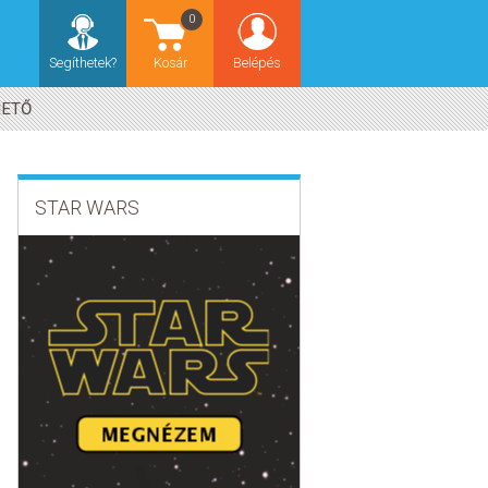
0
Segíthetek?
Kosár
Belépés
HETŐ
STAR WARS