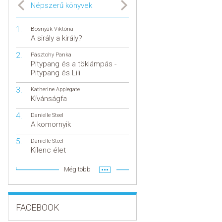
Népszerű könyvek
Bosnyák Viktória
A sirály a király?
Pásztohy Panka
Pitypang és a töklámpás -
Pitypang és Lili
Katherine Applegate
Kívánságfa
Danielle Steel
A komornyik
Danielle Steel
Kilenc élet
Még több
FACEBOOK