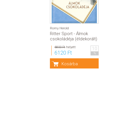
Romy Herold
Ritter Sport - Álmok
csokoládéja (éldekorált)
6800 Ft
helyett
10
6120 Ft
%
Kosárba