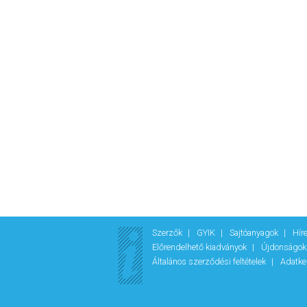
Szerzők
GYIK
Sajtóanyagok
Hír
Előrendelhető kiadványok
Újdonságo
Általános szerződési feltételek
Adatke