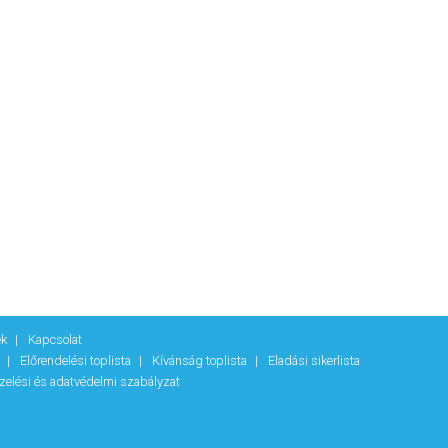
ek
Kapcsolat
k
Előrendelési toplista
Kívánság toplista
Eladási sikerlista
zelési és adatvédelmi szabályzat