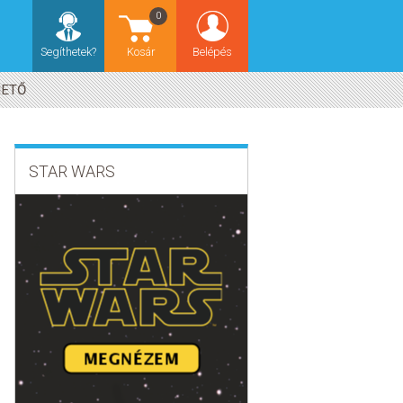
0
Segíthetek?
Kosár
Belépés
HETŐ
STAR WARS