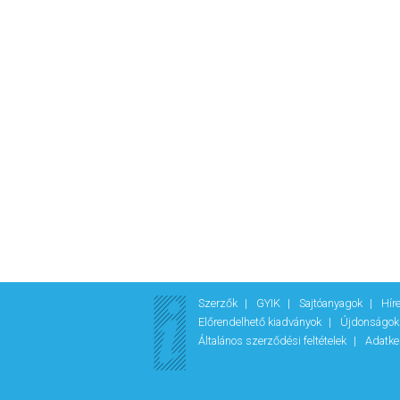
Szerzők
GYIK
Sajtóanyagok
Hír
Előrendelhető kiadványok
Újdonságo
Általános szerződési feltételek
Adatke