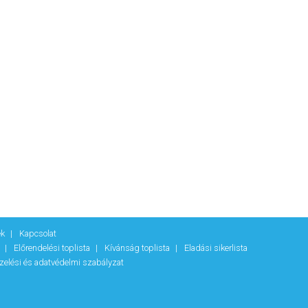
ek
Kapcsolat
k
Előrendelési toplista
Kívánság toplista
Eladási sikerlista
zelési és adatvédelmi szabályzat