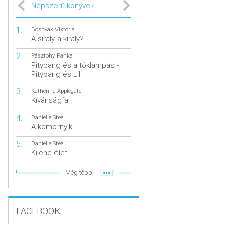
Népszerű könyvek
Bosnyák Viktória
A sirály a király?
Pásztohy Panka
Pitypang és a töklámpás -
Pitypang és Lili
Katherine Applegate
Kívánságfa
Danielle Steel
A komornyik
Danielle Steel
Kilenc élet
Még több
FACEBOOK