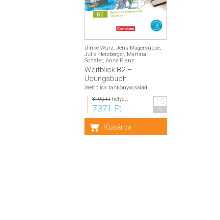
Ulrike Würz
,
Jens Magersuppe
,
Julia Herzberger
,
Martina
Schäfer
,
Anne Planz
Weitblick B2 –
Übungsbuch
Weitblick tankönyvcsalád
8190 Ft
helyett
10
7371 Ft
%
Kosárba