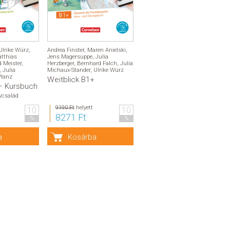
Ulrike Würz
,
Andrea Finster
,
Maren Anielski
,
tthias
Jens Magersuppe
,
Julia
d Meister
,
Herzberger
,
Bernhard Falch
,
Julia
,
Julia
Michaux-Stander
,
Ulrike Würz
Planz
Weitblick B1+
 – Kursbuch
vcsalád
9190 Ft
helyett
10
10
8271 Ft
%
%
a
Kosárba