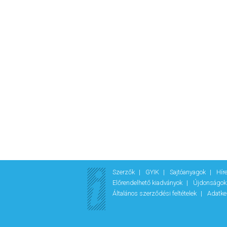
Szerzők
GYIK
Sajtóanyagok
Hír
Előrendelhető kiadványok
Újdonságo
Általános szerződési feltételek
Adatke