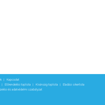
ek
Kapcsolat
k
Előrendelési toplista
Kívánság toplista
Eladási sikerlista
zelési és adatvédelmi szabályzat