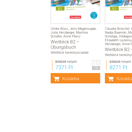
Ulrike Würz
,
Jens Magersuppe
,
Claudia Böschel
,
Julia Herzberger
,
Martina
Nadja Bajerski
,
Ma
Schäfer
,
Anne Planz
Scheliga
,
Hildegar
Elisabeth Lazarou
Weitblick B2 –
Herzberger
,
Anne 
Übungsbuch
Weitblick B2
Weitblick tankönyvcsalád
Weitblick tanköny
8190 Ft
helyett
9190 Ft
helyett
10
7371 Ft
8271 Ft
%
Kosárba
Kosárb