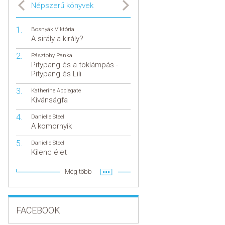
Népszerű könyvek
Bosnyák Viktória
A sirály a király?
Pásztohy Panka
Pitypang és a töklámpás -
Pitypang és Lili
Katherine Applegate
Kívánságfa
Danielle Steel
A komornyik
Danielle Steel
Kilenc élet
Még több
FACEBOOK