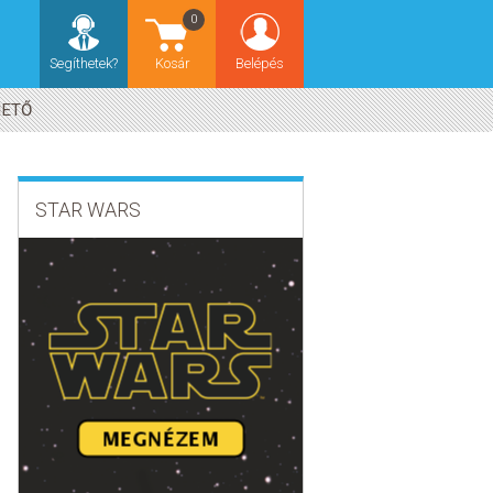
0
Segíthetek?
Kosár
Belépés
HETŐ
STAR WARS