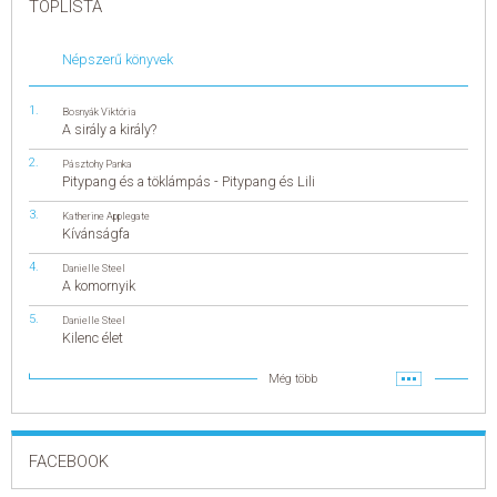
TOPLISTA
Népszerű könyvek
Bosnyák Viktória
A sirály a király?
Pásztohy Panka
Pitypang és a töklámpás - Pitypang és Lili
Katherine Applegate
Kívánságfa
Danielle Steel
A komornyik
Danielle Steel
Kilenc élet
Még több
FACEBOOK