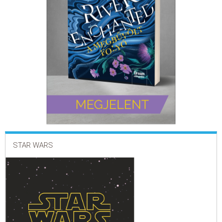
ELADÁSI SIKERLISTA
ÁLTALÁNOS SZERZŐDÉSI FELTÉTELEK
ADATKEZELÉSI ÉS ADATVÉDELMI SZABÁLYZAT
STAR WARS