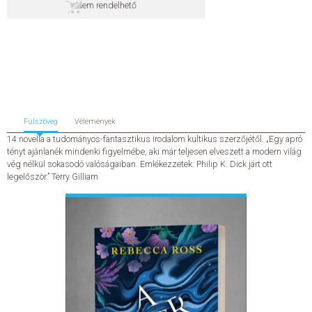
Nem rendelhető
SZERZŐK
GYIK
SAJTÓANYAGOK
Fülszöveg
Vélemények
HÍREK
14 novella a tudományos-fantasztikus irodalom kultikus szerzőjétől. „Egy apró
tényt ajánlanék mindenki figyelmébe, aki már teljesen elveszett a modern világ
vég nélkül sokasodó valóságaiban. Emlékezzetek: Philip K. Dick járt ott
KAPCSOLAT
legelőször.” Terry Gilliam
ELŐRENDELHETŐ KIADVÁNYOK
ÚJDONSÁGOK
ELŐRENDELÉSI TOPLISTA
KÍVÁNSÁG TOPLISTA