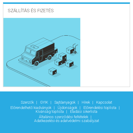
SZÁLLÍTÁS ÉS FIZETÉS
Szerzők
GYIK
Sajtóanyagok
Hírek
Kapcsolat
Előrendelhető kiadványok
Újdonságok
Előrendelési toplista
Kívánság toplista
Eladási sikerlista
Általános szerződési feltételek
Adatkezelési és adatvédelmi szabályzat