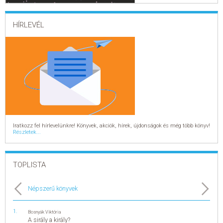
HÍRLEVÉL
Iratkozz fel hírlevelünkre! Könyvek, akciók, hírek, újdonságok és még több könyv!
Részletek...
TOPLISTA
Népszerű könyvek
Bosnyák Viktória
A sirály a király?