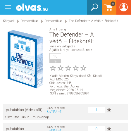
0
Toggle
BEJELENTKEZÉS
navigation
Könyvek
Romantikus
Romantikus
The Defender – A védő – Éldekorált
KÖNYVEK
Ana Huang
The Defender – A
E-KÖNYVEK
védő – Éldekorált
Passion válogatás
A játék királyai-sorozat 2. rész
EGYÉB TERMÉKEK
10
%
STAR WARS
Kiadó:
Maxim Könyvkiadó Kft.
,
Kiadói
Kód: MX-3526
AKCIÓ
Oldalszám: 448
Fordította: Stier Ágnes
Megjelenés: 2026.05.14.
ISBN szám: 9789636903091
ELŐJEGYEZHETŐ
7499 Ft
helyett
puhatáblás (éldekorált)
db
6749 Ft
NÉPSZERŰ KÖNYVEK
Kiszállítási idő: 2-3 munkanap
SEGÍTHETEK?
6499 Ft
helyett
puhatáblás
db
5849 Ft