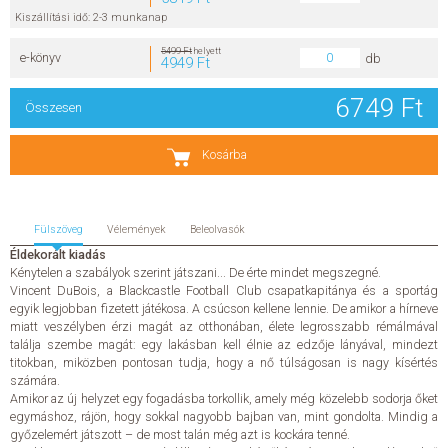
Kiszállítási idő: 2-3 munkanap
SZERZŐK
5499 Ft
helyett
e-könyv
db
4949 Ft
GYIK
6749 Ft
Összesen
SAJTÓANYAGOK
Kosárba
HÍREK
Fülszöveg
Vélemények
Beleolvasók
KAPCSOLAT
Éldekorált kiadás
Kénytelen a szabályok szerint játszani... De érte mindet megszegné.
ELŐRENDELHETŐ KIADVÁNYOK
Vincent DuBois, a Blackcastle Football Club csapatkapitánya és a sportág
egyik legjobban fizetett játékosa. A csúcson kellene lennie. De amikor a hírneve
miatt veszélyben érzi magát az otthonában, élete legrosszabb rémálmával
ÚJDONSÁGOK
találja szembe magát: egy lakásban kell élnie az edzője lányával, mindezt
titokban, miközben pontosan tudja, hogy a nő túlságosan is nagy kísértés
számára.
ELŐRENDELÉSI TOPLISTA
Amikor az új helyzet egy fogadásba torkollik, amely még közelebb sodorja őket
egymáshoz, rájön, hogy sokkal nagyobb bajban van, mint gondolta. Mindig a
győzelemért játszott – de most talán még azt is kockára tenné.
KÍVÁNSÁG TOPLISTA