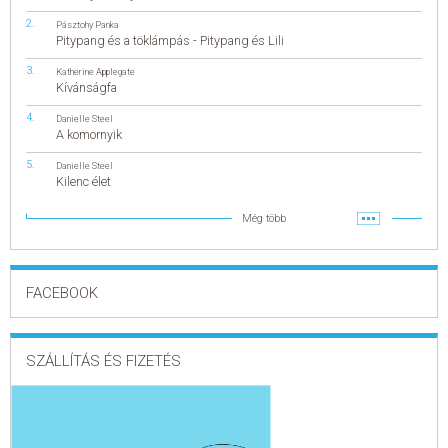
Pásztohy Panka
Pitypang és a töklámpás - Pitypang és Lili
Katherine Applegate
Kívánságfa
Danielle Steel
A komornyik
Danielle Steel
Kilenc élet
Még több
FACEBOOK
SZÁLLÍTÁS ÉS FIZETÉS