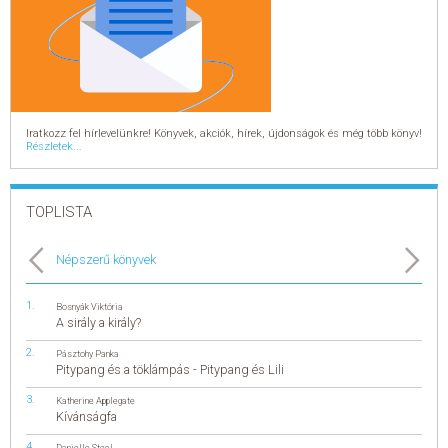
Iratkozz fel hírlevelünkre! Könyvek, akciók, hírek, újdonságok és még több könyv!
Részletek...
TOPLISTA
Népszerű könyvek
Bosnyák Viktória
A sirály a király?
Pásztohy Panka
Pitypang és a töklámpás - Pitypang és Lili
Katherine Applegate
Kívánságfa
Danielle Steel