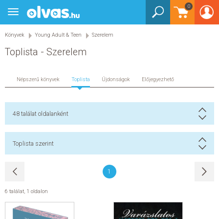
0
Toggle
BEJELENTKEZÉS
navigation
Könyvek
Young Adult & Teen
Szerelem
KÖNYVEK
Toplista - Szerelem
E-KÖNYVEK
Népszerű könyvek
Toplista
Újdonságok
Előjegyezhető
EGYÉB TERMÉKEK
STAR WARS
48
találat oldalanként
AKCIÓ
Toplista szerint
ELŐJEGYEZHETŐ
1
NÉPSZERŰ KÖNYVEK
6 találat
,
1 oldalon
SEGÍTHETEK?