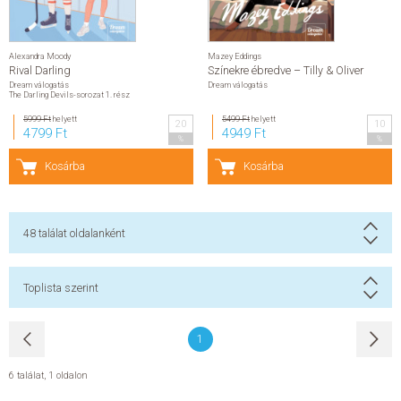
Alexandra Moody
Mazey Eddings
Rival Darling
Színekre ébredve – Tilly & Oliver
Dream válogatás
Dream válogatás
The Darling Devils-sorozat 1. rész
5999 Ft
helyett
5499 Ft
helyett
20
10
4799 Ft
4949 Ft
%
%
Kosárba
Kosárba
48
találat oldalanként
Toplista szerint
1
6 találat
,
1 oldalon