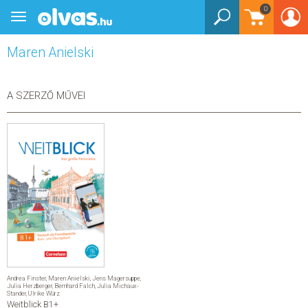
0
Toggle
BEJELENTKEZÉS
navigation
Maren Anielski
KÖNYVEK
E-KÖNYVEK
A SZERZŐ MŰVEI
EGYÉB TERMÉKEK
STAR WARS
AKCIÓ
ELŐJEGYEZHETŐ
NÉPSZERŰ KÖNYVEK
Andrea Finster
,
Maren Anielski
,
Jens Magersuppe
,
Julia Herzberger
,
Bernhard Falch
,
Julia Michaux-
Stander
,
Ulrike Würz
SEGÍTHETEK?
Weitblick B1+