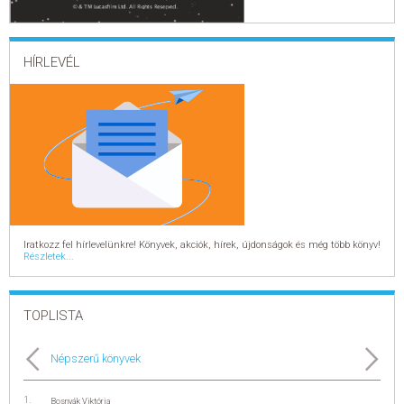
ELADÁSI SIKERLISTA
HÍRLEVÉL
ÁLTALÁNOS SZERZŐDÉSI FELTÉTELEK
ADATKEZELÉSI ÉS ADATVÉDELMI SZABÁLYZAT
Iratkozz fel hírlevelünkre! Könyvek, akciók, hírek, újdonságok és még több könyv!
Részletek...
TOPLISTA
Népszerű könyvek
Bosnyák Viktória