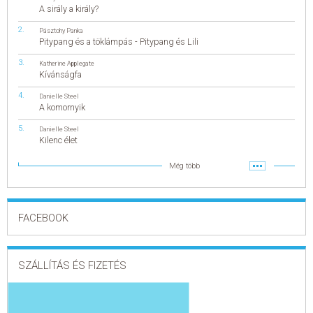
A sirály a király?
Pásztohy Panka
Pitypang és a töklámpás - Pitypang és Lili
Katherine Applegate
Kívánságfa
Danielle Steel
A komornyik
Danielle Steel
Kilenc élet
Még több
FACEBOOK
SZÁLLÍTÁS ÉS FIZETÉS