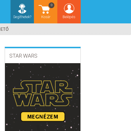
0
Segíthetek?
Kosár
Belépés
HETŐ
STAR WARS