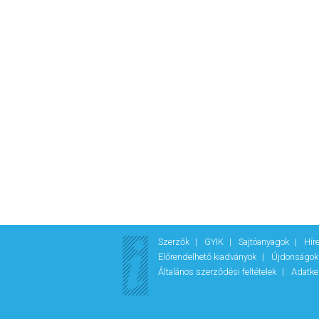
Szerzők
GYIK
Sajtóanyagok
Hír
Előrendelhető kiadványok
Újdonságo
Általános szerződési feltételek
Adatke