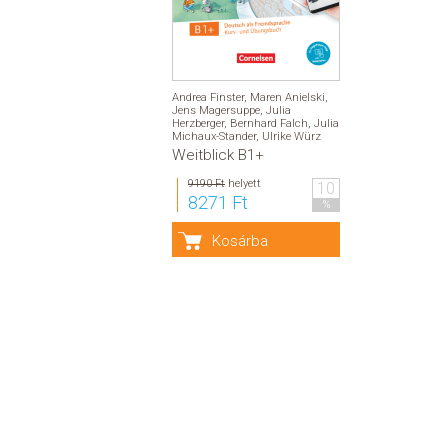
Andrea Finster
,
Maren Anielski
,
Jens Magersuppe
,
Julia
Herzberger
,
Bernhard Falch
,
Julia
Michaux-Stander
,
Ulrike Würz
Weitblick B1+
9190 Ft
helyett
10
8271 Ft
%
Kosárba