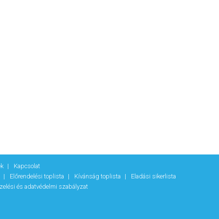
ek
Kapcsolat
k
Előrendelési toplista
Kívánság toplista
Eladási sikerlista
zelési és adatvédelmi szabályzat