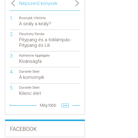
Népszerű könyvek
Bosnyák Viktória
A sirály a király?
Pásztohy Panka
Pitypang és a töklámpás -
Pitypang és Lili
Katherine Applegate
Kívánságfa
Danielle Steel
A komornyik
Danielle Steel
Kilenc élet
Még több
FACEBOOK