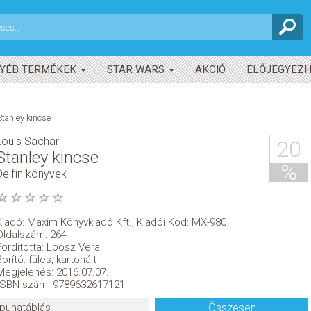
YÉB TERMÉKEK
STAR WARS
AKCIÓ
ELŐJEGYEZ
Stanley kincse
Louis Sachar
20
Stanley kincse
%
Delfin könyvek
Kiadó:
Maxim Könyvkiadó Kft.
,
Kiadói Kód: MX-980
Oldalszám: 264
Fordította: Loósz Vera
Borító: füles, kartonált
Megjelenés: 2016.07.07.
ISBN szám: 9789632617121
puhatáblás
Összesen