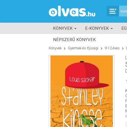
KÖNYVEK
E-KÖNYVEK
EG
NÉPSZERŰ KÖNYVEK
Könyvek
Gyermek és ifjúsági
9-12 éves