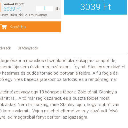
3039 Ft
3799 Ft
helyett
3039 Ft
db
Kiszállítási idő: 2-3 munkanap
Kosárba
olvasók
Sajtóanyagok
k legelőször a mocskos disznólopó ük-ük-ükapjára csapott le,
enerációja sem úszta meg szárazon… Így hát Stanley sem kivétel.
y hatalmas és büdös tornacipő pottyan a fejére. A fiú fogja és
pő egy híres baseballjátékoshoz tartozik, és a rendőrség már
 javítóintézet vagy egy 18 hónapos tábor a Zöld-tónál. Stanley a
 vár itt rá… A tó már rég kiszáradt, és a puszta földet most
kók ástak. Nem tart sokáig, mire Stanley rájön, hogy többről van
lő keres valamit… Vajon mi lehet eltemetve egy kiszáradt folyó
yre, aki megpróbál fényt deríteni az igazságra.