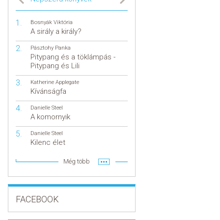
Bosnyák Viktória
A sirály a király?
Pásztohy Panka
Pitypang és a töklámpás -
Pitypang és Lili
Katherine Applegate
Kívánságfa
Danielle Steel
A komornyik
Danielle Steel
Kilenc élet
Még több
FACEBOOK