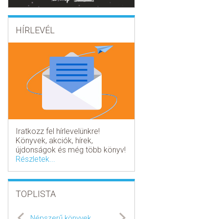
HÍRLEVÉL
Iratkozz fel hírlevelünkre!
Könyvek, akciók, hírek,
újdonságok és még több könyv!
Részletek...
TOPLISTA
Népszerű könyvek