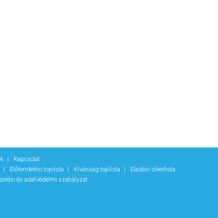
ek
Kapcsolat
k
Előrendelési toplista
Kívánság toplista
Eladási sikerlista
zelési és adatvédelmi szabályzat