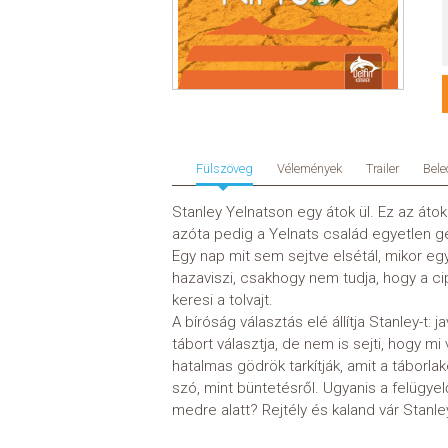
Fülszöveg
Vélemények
Trailer
Bele
Stanley Yelnatson egy átok ül. Ez az áto
azóta pedig a Yelnats család egyetlen g
Egy nap mit sem sejtve elsétál, mikor eg
hazaviszi, csakhogy nem tudja, hogy a ci
keresi a tolvajt.
A bíróság választás elé állítja Stanley-t:
tábort választja, de nem is sejti, hogy mi
hatalmas gödrök tarkítják, amit a táborla
szó, mint büntetésről. Ugyanis a felügye
medre alatt? Rejtély és kaland vár Stanle