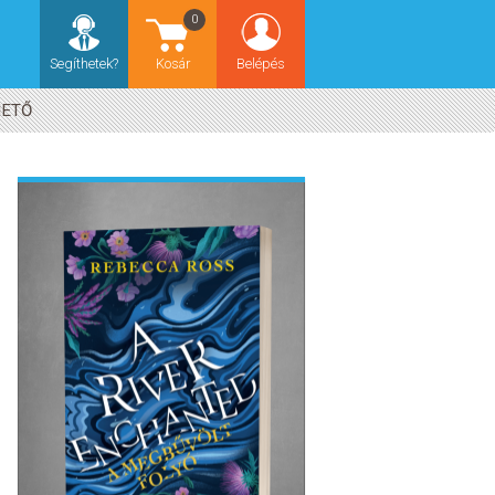
0
Segíthetek?
Kosár
Belépés
HETŐ