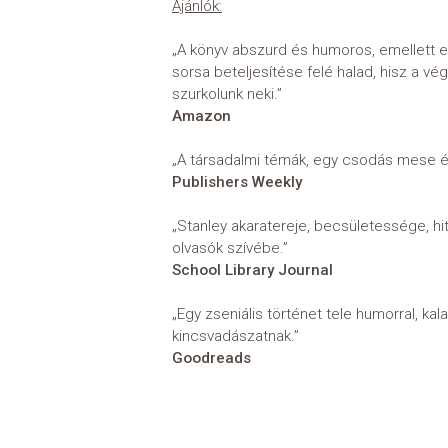
Ajánlók:
„A könyv abszurd és humoros, emellett e
sorsa beteljesítése felé halad, hisz a v
szurkolunk neki.”
Amazon
„A társadalmi témák, egy csodás mese é
Publishers Weekly
„Stanley akaratereje, becsületessége, h
olvasók szívébe.”
School Library Journal
„Egy zseniális történet tele humorral, ka
kincsvadászatnak.”
Goodreads