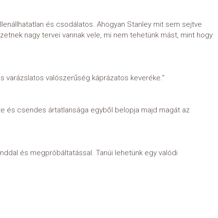
llenállhatatlan és csodálatos. Ahogyan Stanley mit sem sejtve
égzetnek nagy tervei vannak vele, mi nem tehetünk mást, mint hogy
s varázslatos valószerűség káprázatos keveréke.”
ite és csendes ártatlansága egyből belopja majd magát az
landdal és megpróbáltatással. Tanúi lehetünk egy valódi