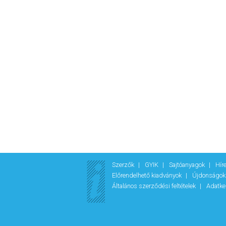
Szerzők
GYIK
Sajtóanyagok
Hír
Előrendelhető kiadványok
Újdonságo
Általános szerződési feltételek
Adatke