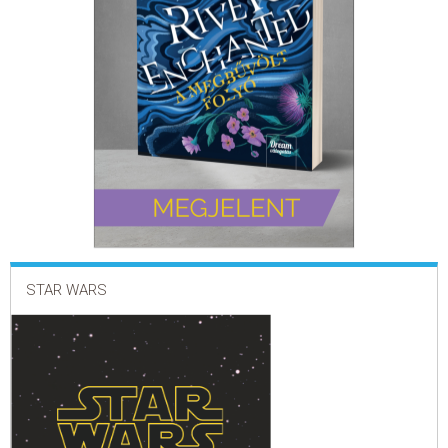
ELADÁSI SIKERLISTA
ÁLTALÁNOS SZERZŐDÉSI FELTÉTELEK
ADATKEZELÉSI ÉS ADATVÉDELMI SZABÁLYZAT
STAR WARS