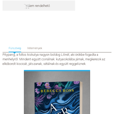
Nem rendelhető
SZERZŐK
GYIK
SAJTÓANYAGOK
HÍREK
Fülszöveg
Vélemények
Pitypang, a foltos kiskutya nagyon boldog Lilinél, aki örökbe fogadta a
menhelyről. Mindent együtt csinálnak: kutyaiskolába járnak, megkeresik az
KAPCSOLAT
elkóborolt kiscicát, játszanak, sétálnak és együtt reggeliznek.
ELŐRENDELHETŐ KIADVÁNYOK
ÚJDONSÁGOK
ELŐRENDELÉSI TOPLISTA
KÍVÁNSÁG TOPLISTA