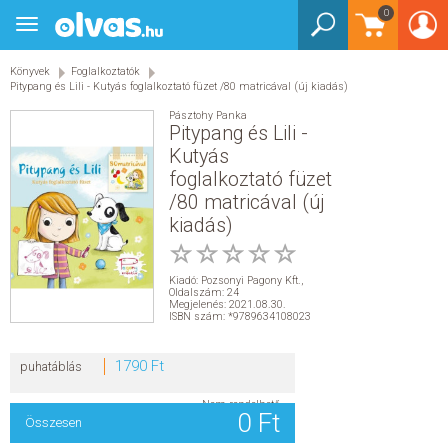
0
Toggle
BEJELENTKEZÉS
navigation
Könyvek
Foglalkoztatók
KÖNYVEK
Pitypang és Lili - Kutyás foglalkoztató füzet /80 matricával (új kiadás)
Pásztohy Panka
E-KÖNYVEK
Pitypang és Lili -
Kutyás
foglalkoztató füzet
EGYÉB TERMÉKEK
/80 matricával (új
kiadás)
STAR WARS
AKCIÓ
Kiadó:
Pozsonyi Pagony Kft.
,
Oldalszám: 24
Megjelenés: 2021.08.30.
ISBN szám: *9789634108023
ELŐJEGYEZHETŐ
1790 Ft
puhatáblás
NÉPSZERŰ KÖNYVEK
Nem rendelhető
0 Ft
Összesen
SEGÍTHETEK?