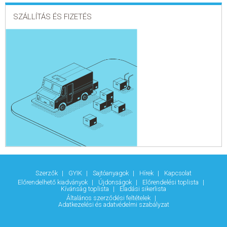
SZÁLLÍTÁS ÉS FIZETÉS
Szerzők
GYIK
Sajtóanyagok
Hírek
Kapcsolat
Előrendelhető kiadványok
Újdonságok
Előrendelési toplista
Kívánság toplista
Eladási sikerlista
Általános szerződési feltételek
Adatkezelési és adatvédelmi szabályzat