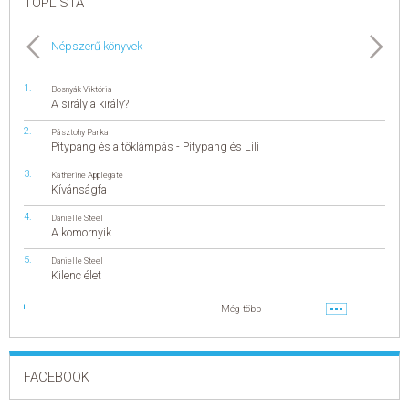
TOPLISTA
Népszerű könyvek
Bosnyák Viktória
A sirály a király?
Pásztohy Panka
Pitypang és a töklámpás - Pitypang és Lili
Katherine Applegate
Kívánságfa
Danielle Steel
A komornyik
Danielle Steel
Kilenc élet
Még több
FACEBOOK